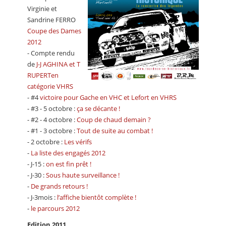
Virginie et
Sandrine FERRO
Coupe des Dames
2012
- Compte rendu
de
J-J AGHINA et T
RUPERTen
catégorie VHRS
- #4
victoire pour Gache en VHC et Lefort en VHRS
- #3 - 5 octobre :
ça se décante !
- #2 - 4 octobre :
Coup de chaud demain ?
- #1 - 3 octobre :
Tout de suite au combat !
- 2 octobre :
Les vérifs
-
La liste des engagés 2012
- J-15 :
on est fin prêt !
- J-30 :
Sous haute surveillance !
-
De grands retours !
- J-3mois :
l’affiche bientôt complète !
-
le parcours 2012
Edition 2011