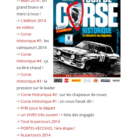
->
Bilan 2014
: un
grand bravo et
merci à tous !
->
L’édition 2014
en vidéos
->
Corse
Historique #5
: les
vainqueurs 2014
->
Corse
Historique #4
: ça
va être chaud !
->
Corse
Historique #3
: la
pression sur le leader
->
Corse Historique #2
: sur les chapeaux de roues
->
Corse Historique #1
: on vous l’avait dit !
->
Prêt pour le départ
->
un VHRS très ouvert !
+ liste des engagés
->
Tout le parcours 2014
->
PORTO-VECCHIO, 1ère étape !
->
le parcours 2014