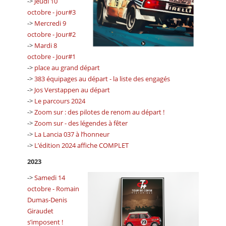
->
Jeudi 10
octobre - jour#3
->
Mercredi 9
octobre - Jour#2
->
Mardi 8
octobre - Jour#1
->
place au grand départ
->
383 équipages au départ - la liste des engagés
->
Jos Verstappen au départ
->
Le parcours 2024
->
Zoom sur : des pilotes de renom au départ !
->
Zoom sur - des légendes à fêter
->
La Lancia 037 à l’honneur
->
L’édition 2024 affiche COMPLET
2023
->
Samedi 14
octobre - Romain
Dumas-Denis
Giraudet
s’imposent !