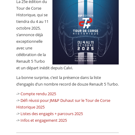
La 25e édition du
CALENDRIER
Tour de Corse
Historique, qui se
FOCUS
tiendra du 4 au 11
VIDEO
octobre 2025,
s’annonce déjà
ANNUAIRES
exceptionnelle
avec une
PETITES ANNONCES
célébration de la
Renault 5 Turbo
et un départ inédit depuis Calvi.
La bonne surprise, c’est la présence dans la liste
d’engagés d’un nombre record de douze Renault 5 Turbo.
->
Compte rendu 2025
->
Défi réussi pour JM&P Duhaut sur le Tour de Corse
Historique 2025
->
Listes des engagés + parcours 2025​
->
Infos et engagement 2025