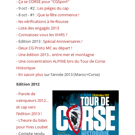
-
Ça se CORSE pour "CGSport"
- 9 oct - #2 :
Les pièges du cap
- 8 oct - #1 :
Que la fête commence !
-
les vérifications à Ile-Rousse
-
Liste des engagés 2013
-
Connaissez vous les VHRS ?
- Edition 2013 :
Spécial Anniversaires !
-
Deux CG Proto MC au départ !
-
Une édition 2013... entre mer et montagne
-
Une concentration ALPINE lors du Tour de Corse
Historique
-
En savoir plus
sur l’année 2013 (Maroc+Corse)
Edition 2012
-
Parole de
vainqueurs 2012...
et cap vers
l’édition 2013 !
-
L’heure du bilan
pour Yves Loubet
- Compte rendu