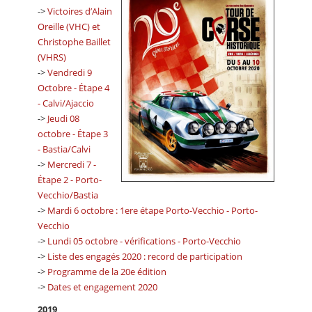
->
Victoires d’Alain
Oreille (VHC) et
Christophe Baillet
(VHRS)
->
Vendredi 9
Octobre - Étape 4️
- Calvi/Ajaccio‬
->
Jeudi 08
octobre - Étape 3️
- Bastia/Calvi‬
->
Mercredi 7 -
Étape 2️ - Porto-
Vecchio/Bastia
->
Mardi 6 octobre : 1ere étape Porto-Vecchio - Porto-
Vecchio
->
Lundi 05 octobre - vérifications - Porto-Vecchio
->
Liste des engagés 2020 : record de participation
->
Programme de la 20e édition
->
Dates et engagement 2020
2019