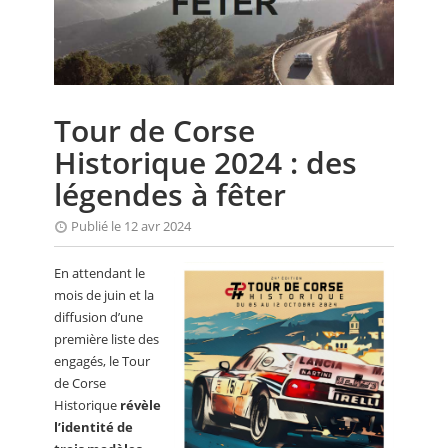
CALENDRIER
FOCUS
VIDEO
Tour de Corse
ANNUAIRES
Historique 2024 : des
PETITES ANNONCES
légendes à fêter
Publié le 12 avr 2024
En attendant le
mois de juin et la
diffusion d’une
première liste des
engagés, le Tour
de Corse
Historique
révèle
l’identité de