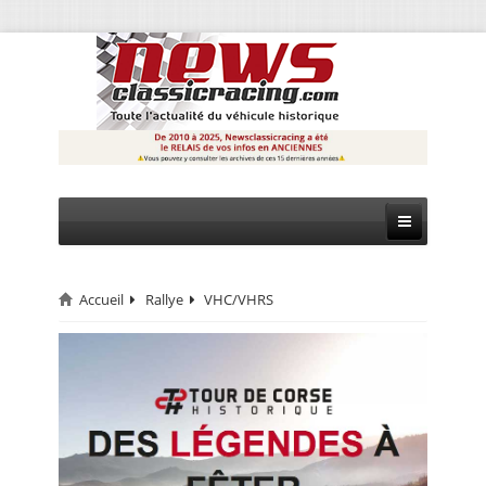
Accueil
Rallye
VHC/VHRS
CIRCUIT
RALLYE
MONTAGNE
EVÈNEMENTS