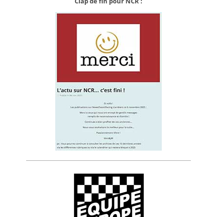
Clap de fin pour NCR :