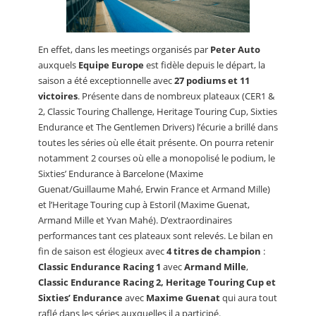
En effet, dans les meetings organisés par
Peter Auto
auxquels
Equipe Europe
est fidèle depuis le départ, la
saison a été exceptionnelle avec
27 podiums et 11
victoires
. Présente dans de nombreux plateaux (CER1 &
2, Classic Touring Challenge, Heritage Touring Cup, Sixties
Endurance et The Gentlemen Drivers) l’écurie a brillé dans
toutes les séries où elle était présente. On pourra retenir
notamment 2 courses où elle a monopolisé le podium, le
Sixties’ Endurance à Barcelone (Maxime
Guenat/Guillaume Mahé, Erwin France et Armand Mille)
et l’Heritage Touring cup à Estoril (Maxime Guenat,
Armand Mille et Yvan Mahé). D’extraordinaires
performances tant ces plateaux sont relevés. Le bilan en
fin de saison est élogieux avec
4 titres de champion
:
Classic Endurance Racing 1
avec
Armand Mille
,
Classic Endurance Racing 2, Heritage Touring Cup et
Sixties’ Endurance
avec
Maxime Guenat
qui aura tout
raflé dans les séries auxquelles il a participé.