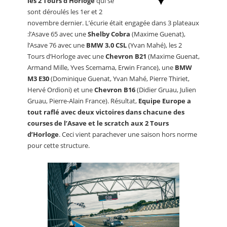
les 2 Tours d’Horloge
qui se
sont déroulés les 1er et 2
novembre dernier. L’écurie était engagée dans 3 plateaux
:l’Asave 65 avec une
Shelby Cobra
(Maxime Guenat),
l’Asave 76 avec une
BMW 3.0 CSL
(Yvan Mahé), les 2
Tours d’Horloge avec une
Chevron B21
(Maxime Guenat,
Armand Mille, Yves Scemama, Erwin France), une
BMW
M3 E30
(Dominique Guenat, Yvan Mahé, Pierre Thiriet,
Hervé Ordioni) et une
Chevron B16
(Didier Gruau, Julien
Gruau, Pierre-Alain France). Résultat,
Equipe Europe a
tout raflé avec deux victoires dans chacune des
courses de l’Asave et le scratch aux 2 Tours
d’Horloge
. Ceci vient parachever une saison hors norme
pour cette structure.