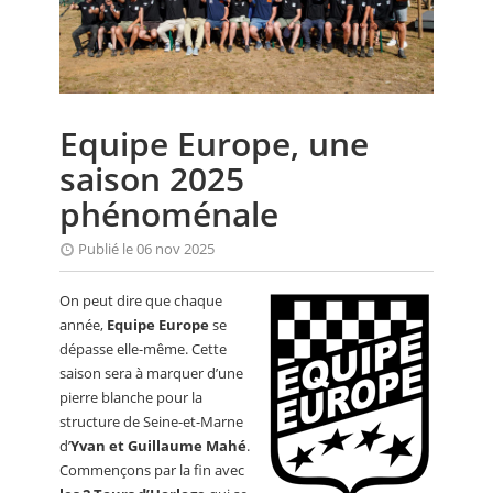
CALENDRIER
FOCUS
VIDEO
Equipe Europe, une
ANNUAIRES
saison 2025
PETITES ANNONCES
phénoménale
Publié le 06 nov 2025
On peut dire que chaque
année,
Equipe Europe
se
dépasse elle-même. Cette
saison sera à marquer d’une
pierre blanche pour la
structure de Seine-et-Marne
d’
Yvan et Guillaume Mahé
.
Commençons par la fin avec