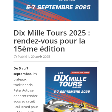
CALENDRIER
FOCUS
VIDEO
Dix Mille Tours 2025 :
ANNUAIRES
rendez-vous pour la
PETITES ANNONCES
15ème édition
Publié le 29 ao� 2025
Du 5 au 7
septembre
, les
plateaux
traditionnels
Peter Auto se
donnent rendez-
vous au circuit
Paul Ricard pour