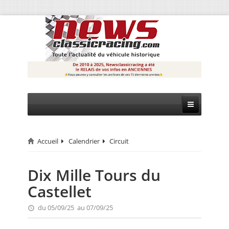
Accueil
Calendrier
Circuit
CIRCUIT
RALLYE
Dix Mille Tours du
Castellet
MONTAGNE
du 05/09/25 au 07/09/25
EVÈNEMENTS