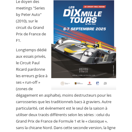
Le doyen des
CALENDRIER
meetings "Series
by Peter Auto"
FOCUS
(2010), sur le
VIDEO
circuit du Grand
Prix de France de
ANNUAIRES
F1.
Longtemps dédié
PETITES ANNONCES
aux essais privés,
le Circuit Paul
Ricard pardonne
les erreurs grâce à
ses « run-off »
(zones de
dégagement en asphalte), moins destructeurs pour les
carrosseries que les traditionnels bacs à graviers. Autre
particularité, cet évènement est le seul de la saison à
utiliser deux tracés différents selon les séries : celui du
Grand Prix de France de Formule 1 et le « classique »,
sans la chicane Nord. Dans cette seconde version, la ligne