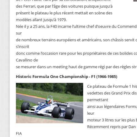
des Ferrari, que par l’âge des voitures puisque jusqu’à
présent le plateau le plus récent mettait en scène des
modèles allant jusqu’à 1979.
Née il y a 25 ans, la F40 incarne l’ultime chef d’oeuvre du Commend
sur
de nombreux terrains européens et américains, son châssis servit de
s’inscrit
donc comme l’occasion rare pour les propriétaires de ces bolide
Cavallino de
se mesurer dans un meeting haut de gamme régi par des règles strict
Historic Formula One Championship - F1 (1966-1985)
Ce plateau de Formule 1 hi
vedettes des Grand Prix dis
permettant
ainsi aux légendaires Formu
leur
moteur 3 litres sur les plus
Récemment repris par Dan C
FIA