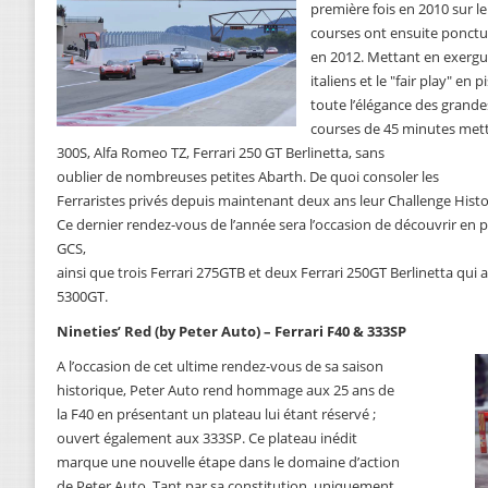
première fois en 2010 sur le 
courses ont ensuite ponctué
en 2012. Mettant en exergue
italiens et le "fair play" en
toute l’élégance des grande
courses de 45 minutes mett
300S, Alfa Romeo TZ, Ferrari 250 GT Berlinetta, sans
oublier de nombreuses petites Abarth. De quoi consoler les
Ferraristes privés depuis maintenant deux ans leur Challenge Histo
Ce dernier rendez-vous de l’année sera l’occasion de découvrir en 
GCS,
ainsi que trois Ferrari 275GTB et deux Ferrari 250GT Berlinetta qui au
5300GT.
Nineties’ Red (by Peter Auto) – Ferrari F40 & 333SP
A l’occasion de cet ultime rendez-vous de sa saison
historique, Peter Auto rend hommage aux 25 ans de
la F40 en présentant un plateau lui étant réservé ;
ouvert également aux 333SP. Ce plateau inédit
marque une nouvelle étape dans le domaine d’action
de Peter Auto. Tant par sa constitution, uniquement