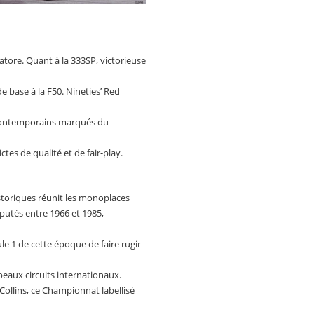
atore. Quant à la 333SP, victorieuse
 base à la F50. Nineties’ Red
s contemporains marqués du
es de qualité et de fair-play.
storiques réunit les monoplaces
putés entre 1966 et 1985,
le 1 de cette époque de faire rugir
 beaux circuits internationaux.
ollins, ce Championnat labellisé