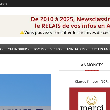
erche
S
CALENDRIER
FOCUS
VIDEO
ANNUAIRES
PETITES AN
ANNONCES
Clap de fin pour NCR :