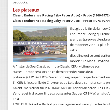
paddocks.
Les plateaux
Classic Endurance Racing 1 (by Peter Auto) – Proto (1966-1972)
Classic Endurance Racing 2 (by Peter Auto) – Proto (1973-1979)
Il s’agit de la fin de la neu
Endurance Racing qui remet 
grandes épreuves d’enduran
de redonner vie aux plus fa
cette
discipline qui se sont écrite
monde : Le Mans, Daytona, 
A l’instar de Spa-Classic et Imola-Classic, CER - victime de son
succès – proposera lors de ce dernier rendez-vous deux
plateaux (CER1 & CER2) d’exception regroupant respectivement un
En CER 1, l’escadrille de Chevron et de Lola devra compter sur la p
Galant, mais aussi sur la NOMAD Mk I de Xavier Micheron. En CER 2, 
s’enorgueillir d’accueillir deux puissantes Sauber C5 BMW, ainsi qu
Lola
T 280 DFV de Carlos Barbot pourrait également venir jouer les troub