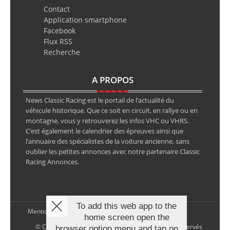
Contact
Application smartphone
Facebook
Flux RSS
Recherche
A PROPOS
News Classic Racing est le portail de l’actualité du
véhicule historique. Que ce soit en circuit, en rallye ou en
montagne, vous y retrouverez les infos VHC ou VHRS.
C’est également le calendrier des épreuves ainsi que
l’annuaire des spécialistes de la voiture ancienne, sans
oublier les petites annonces avec notre partenaire Classic
Racing Annonces.
To add this web app to the
Mentions légales
home screen open the
© Copyright 2026 NewsClassicRacing, tous droits réservés
browser option menu and tap on