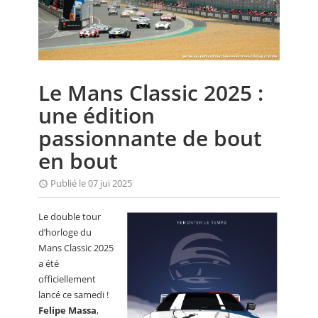
CALENDRIER
FOCUS
VIDEO
Le Mans Classic 2025 :
ANNUAIRES
une édition
PETITES ANNONCES
passionnante de bout
en bout
Publié le 07 jui 2025
Le double tour
d’horloge du
Mans Classic 2025
a été
officiellement
lancé ce samedi !
Felipe Massa
,