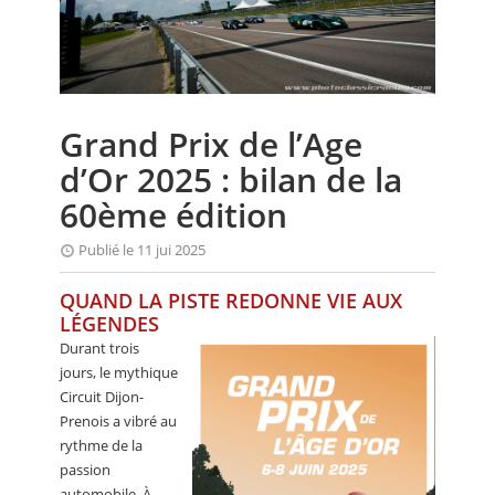
CALENDRIER
FOCUS
VIDEO
Grand Prix de l’Age
ANNUAIRES
d’Or 2025 : bilan de la
PETITES ANNONCES
60ème édition
Publié le 11 jui 2025
QUAND LA PISTE REDONNE VIE AUX
LÉGENDES
Durant trois
jours, le mythique
Circuit Dijon-
Prenois a vibré au
rythme de la
passion
automobile. À