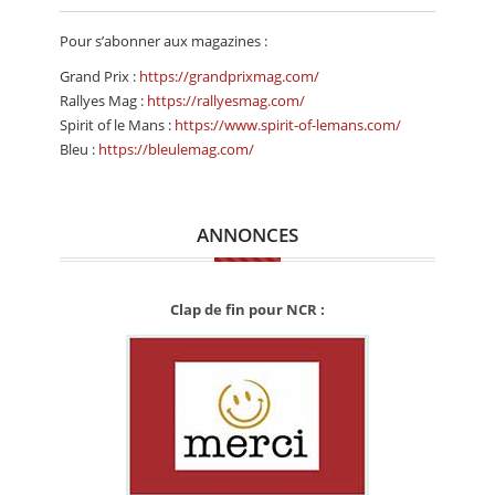
CALENDRIER
Pour s’abonner aux magazines :
FOCUS
Grand Prix :
https://grandprixmag.com/
Rallyes Mag :
https://rallyesmag.com/
VIDEO
Spirit of le Mans :
https://www.spirit-of-lemans.com/
ANNUAIRES
Bleu :
https://bleulemag.com/
PETITES ANNONCES
ANNONCES
Clap de fin pour NCR :