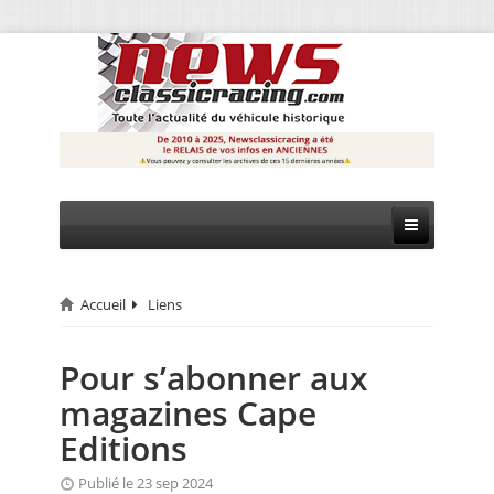
Accueil
Liens
CIRCUIT
RALLYE
Pour s’abonner aux
magazines Cape
MONTAGNE
Editions
EVÈNEMENTS
Publié le 23 sep 2024