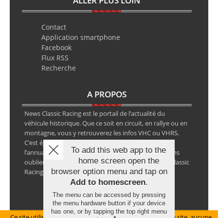
ALLER PLUS LOIN
Contact
Application smartphone
Facebook
Flux RSS
Recherche
A PROPOS
News Classic Racing est le portail de l’actualité du
véhicule historique. Que ce soit en circuit, en rallye ou en
montagne, vous y retrouverez les infos VHC ou VHRS.
C’est également le calendrier des épreuves ainsi que
To add this web app to the
l’annuaire des spécialistes de la voiture ancienne, sans
home screen open the
oublier les petites annonces avec notre partenaire Classic
browser option menu and tap on
Racing Annonces.
Add to homescreen
.
The menu can be accessed by pressing
the menu hardware button if your device
has one, or by tapping the top right menu
Ce site utilise des cookies pour le bon fonctionnement du site, aucune