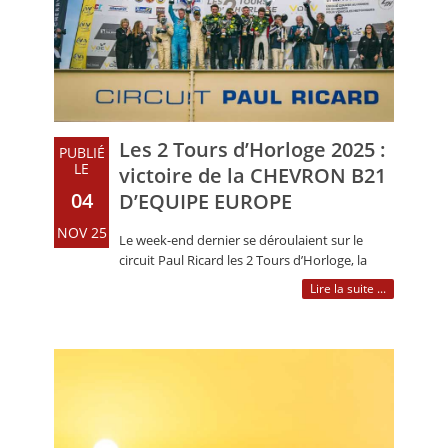
CALENDRIER
FOCUS
VIDEO
ANNUAIRES
Les 2 Tours d’Horloge 2025 :
PUBLIÉ
LE
victoire de la CHEVRON B21
PETITES ANNONCES
04
D’EQUIPE EUROPE
NOV 25
Le week-end dernier se déroulaient sur le
circuit Paul Ricard les 2 Tours d’Horloge, la
seule compétition au monde réservée (…)
Lire la suite ...