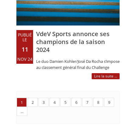
VdeV Sports annonce ses
PUBLIÉ
LE
champions de la saison
11
2024
NOV 24
Le duo Damien Kohler/José Da Rocha s’impose
au classement général final du Challenge
Endurance VHC V de V 2024 Damien (…)
Lire la suite ...
1
2
3
4
5
6
7
8
9
...