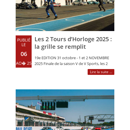
Les 2 Tours d’Horloge 2025 :
PUBLIÉ
LE
la grille se remplit
06
19e EDITION 31 octobre - 1 et 2 NOVEMBRE
AO� 25
2025 Finale de la saison V de V Sports, les 2
Tours d’Horloge, seule (…)
Lire la suite ...