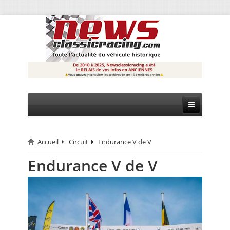
Accueil
Circuit
Endurance V de V
CIRCUIT
Endurance V de V
RALLYE
MONTAGNE
EVÈNEMENTS