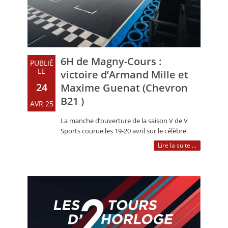
6H de Magny-Cours :
PUBLIÉ
LE
victoire d’Armand Mille et
24
Maxime Guenat (Chevron
B21 )
AVR 25
La manche d’ouverture de la saison V de V
Sports courue les 19-20 avril sur le célèbre
circuit de Nevers Magny-Cours a vu la (…)
Lire la suite ...