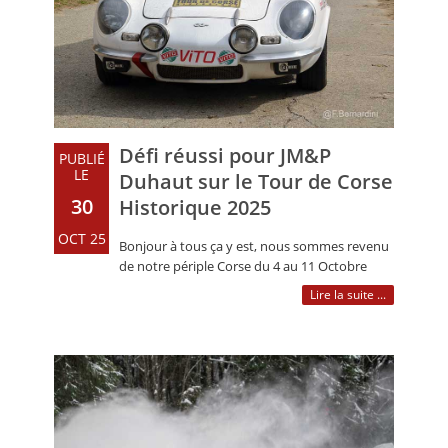
Défi réussi pour JM&P
PUBLIÉ
LE
Duhaut sur le Tour de Corse
30
Historique 2025
OCT 25
Bonjour à tous ça y est, nous sommes revenu
de notre périple Corse du 4 au 11 Octobre
dernier Je vais vous raconter cette (…)
Lire la suite ...