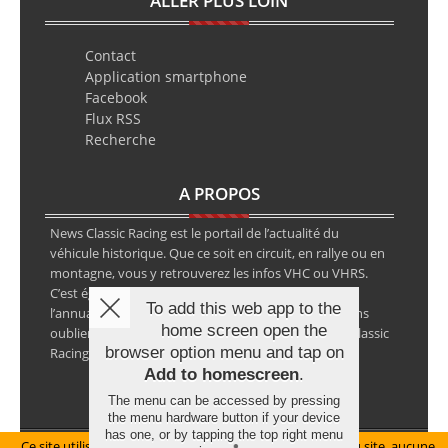
ALLER PLUS LOIN
Contact
Application smartphone
Facebook
Flux RSS
Recherche
A PROPOS
News Classic Racing est le portail de l’actualité du
véhicule historique. Que ce soit en circuit, en rallye ou en
montagne, vous y retrouverez les infos VHC ou VHRS.
C’est également le calendrier des épreuves ainsi que
To add this web app to the
l’annuaire des spécialistes de la voiture ancienne, sans
home screen open the
oublier les petites annonces avec notre partenaire Classic
browser option menu and tap on
Racing Annonces.
Add to homescreen
.
The menu can be accessed by pressing
the menu hardware button if your device
has one, or by tapping the top right menu
Ce site utilise des cookies pour le bon fonctionnement du site, aucune