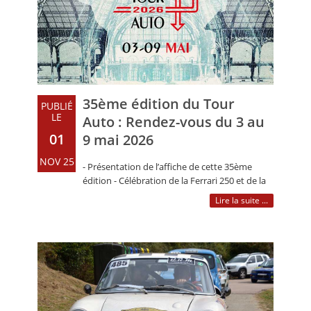
CALENDRIER
FOCUS
VIDEO
ANNUAIRES
35ème édition du Tour
PUBLIÉ
LE
Auto : Rendez-vous du 3 au
PETITES ANNONCES
01
9 mai 2026
NOV 25
- Présentation de l’affiche de cette 35ème
édition - Célébration de la Ferrari 250 et de la
BMW 2002 - Retour au Grand (…)
Lire la suite ...