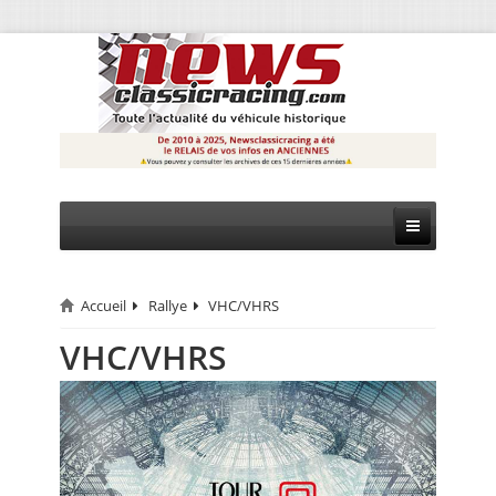
Accueil
Rallye
VHC/VHRS
CIRCUIT
VHC/VHRS
RALLYE
MONTAGNE
EVÈNEMENTS