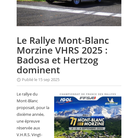
CALENDRIER
FOCUS
VIDEO
Le Rallye Mont-Blanc
ANNUAIRES
Morzine VHRS 2025 :
PETITES ANNONCES
Badosa et Hertzog
dominent
Publié le 15 sep 2025
Le rallye du
Mont-Blanc
proposait, pour la
dixième année,
une épreuve
réservée aux
V.H.R.S. Vingt-