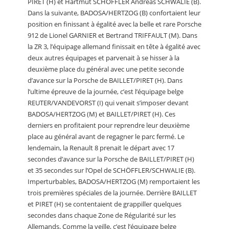
PIRET (H) et Hartmut SCHÖFFLER Andreas SCHWALIE (B).
Dans la suivante, BADOSA/HERTZOG (B) confortaient leur
position en finissant à égalité avec la belle et rare Porsche
912 de Lionel GARNIER et Bertrand TRIFFAULT (M). Dans
la ZR 3, l’équipage allemand finissait en tête à égalité avec
deux autres équipages et parvenait à se hisser à la
deuxième place du général avec une petite seconde
d’avance sur la Porsche de BAILLET/PIRET (H). Dans
l’ultime épreuve de la journée, c’est l’équipage belge
REUTER/VANDEVORST (I) qui venait s’imposer devant
BADOSA/HERTZOG (M) et BAILLET/PIRET (H). Ces
derniers en profitaient pour reprendre leur deuxième
place au général avant de regagner le parc fermé. Le
lendemain, la Renault 8 prenait le départ avec 17
secondes d’avance sur la Porsche de BAILLET/PIRET (H)
et 35 secondes sur l’Opel de SCHÖFFLER/SCHWALIE (B).
Imperturbables, BADOSA/HERTZOG (M) remportaient les
trois premières spéciales de la journée. Derrière BAILLET
et PIRET (H) se contentaient de grappiller quelques
secondes dans chaque Zone de Régularité sur les
Allemands. Comme la veille, c’est l’équipage belge