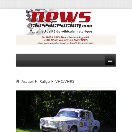
Accueil
Rallye
VHC/VHRS
CIRCUIT
RALLYE
MONTAGNE
EVÈNEMENTS