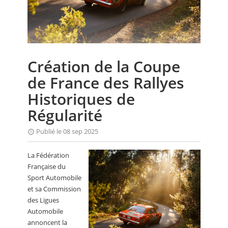
CALENDRIER
FOCUS
VIDEO
Création de la Coupe
ANNUAIRES
de France des Rallyes
PETITES ANNONCES
Historiques de
Régularité
Publié le 08 sep 2025
La Fédération
Française du
Sport Automobile
et sa Commission
des Ligues
Automobile
annoncent la