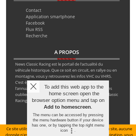
Contact
Application smartphone
Facebook
Flux RSS
Recherche
A PROPOS
News Classic Racing est le portail de l’actualité du
véhicule historique. Que ce soit en circuit, en rallye ou en
montagne, vous y retrouverez les infos VHC ou VHRS.
C’est également le calendrier des épreuves ainsi que
To add this web app to the
l’annuaire des spécialistes de la voiture ancienne, sans
home screen open the
oublier les petites annonces avec notre partenaire Classic
browser option menu and tap on
Racing Annonces.
Add to homescreen
.
The menu can be accessed by pressing
the menu hardware button if your device
has one, or by tapping the top right menu
Ce site utilise des cookies pour le bon fonctionnement du site, aucune
Mentions légales
icon
.
donnée n'est collectée à ce titre. En poursuivant votre navigation, vous