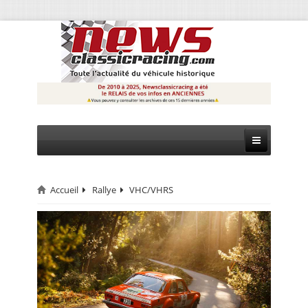
Accueil
Rallye
VHC/VHRS
CIRCUIT
RALLYE
MONTAGNE
EVÈNEMENTS