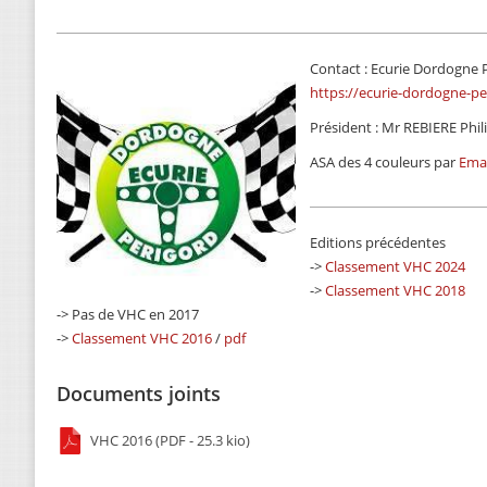
Contact : Ecurie Dordogne 
https://ecurie-dordogne-pe
Président : Mr REBIERE Phil
ASA des 4 couleurs par
Emai
Editions précédentes
->
Classement VHC 2024
->
Classement VHC 2018
-> Pas de VHC en 2017
->
Classement VHC 2016
/
pdf
Documents joints
VHC 2016 (PDF - 25.3 kio)