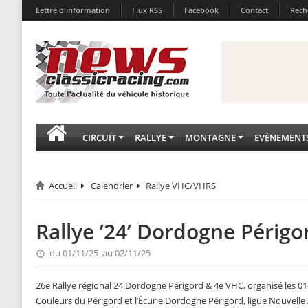
Lettre d'information
Flux RSS
Facebook
Contact
Rech
CIRCUIT
RALLYE
MONTAGNE
EVÈNEMENT
Accueil
Calendrier
Rallye VHC/VHRS
Rallye ’24’ Dordogne Périg
du 01/11/25 au 02/11/25
26e Rallye régional 24 Dordogne Périgord & 4e VHC, organisé les 0
Couleurs du Périgord et l’Écurie Dordogne Périgord, ligue Nouvelle