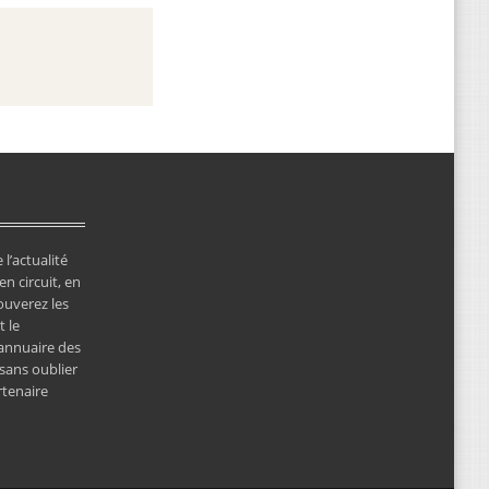
 l’actualité
en circuit, en
ouverez les
 le
’annuaire des
 sans oublier
rtenaire