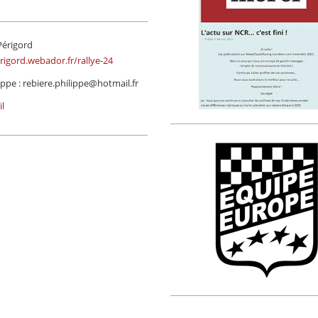
Périgord
rigord.webador.fr/rallye-24
ippe : rebiere.philippe@hotmail.fr
l