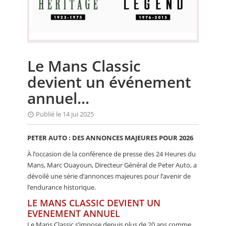
CALENDRIER
FOCUS
VIDEO
Le Mans Classic
ANNUAIRES
devient un événement
PETITES ANNONCES
annuel...
Publié le 14 jui 2025
PETER AUTO : DES ANNONCES MAJEURES POUR 2026
À l’occasion de la conférence de presse des 24 Heures du
Mans, Marc Ouayoun, Directeur Général de Peter Auto, a
dévoilé une série d’annonces majeures pour l’avenir de
l’endurance historique.
LE MANS CLASSIC DEVIENT UN
EVENEMENT ANNUEL
Le Mans Classic s’impose depuis plus de 20 ans comme