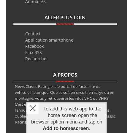
Annuaires
ALLER PLUS LOIN
Contact
Application smartphone
Facebook
Flux RSS
Recherche
A PROPOS
News Classic Racing est le portail de l’actualité du
véhicule historique. Que ce soit en circuit, en rallye ou en
montagne, vous y retrouverez les infos VHC ou VHRS.
C’est également le calendrier des épreuves ainsi que
To add this web app to the
l’annuaire des spécialistes de la voiture ancienne, sans
home screen open the
oublier les petites annonces avec notre partenaire Classic
browser option menu and tap on
Racing Annonces.
Add to homescreen
.