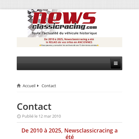
Accueil
Contact
CIRCUIT
RALLYE
Contact
MONTAGNE
Publié le 12 mar 2010
EVÈNEMENTS
De 2010 à 2025, Newsclassicracing a
été