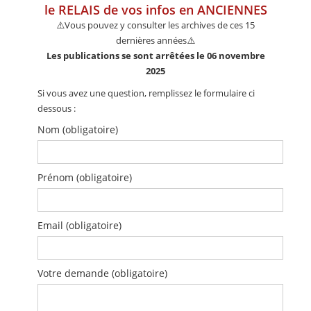
CALENDRIER
le RELAIS de vos infos en ANCIENNES
⚠️Vous pouvez y consulter les archives de ces 15
FOCUS
dernières années⚠️
Les publications se sont arrêtées le 06 novembre
VIDEO
2025
Si vous avez une question, remplissez le formulaire ci
ANNUAIRES
dessous :
PETITES ANNONCES
Nom
(obligatoire)
Prénom
(obligatoire)
Email
(obligatoire)
Votre demande
(obligatoire)