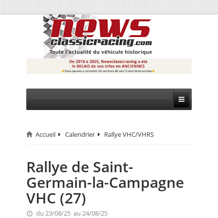
Accueil
Calendrier
Rallye VHC/VHRS
CIRCUIT
RALLYE
Rallye de Saint-
Germain-la-Campagne
MONTAGNE
VHC (27)
EVÈNEMENTS
du 23/08/25 au 24/08/25