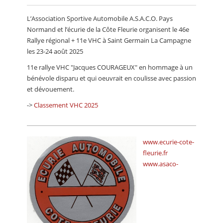
CALENDRIER
L’Association Sportive Automobile A.S.A.C.O. Pays
FOCUS
Normand et l’écurie de la Côte Fleurie organisent le 46e
Rallye régional + 11e VHC à Saint Germain La Campagne
VIDEO
les 23-24 août 2025
ANNUAIRES
11e rallye VHC "Jacques COURAGEUX" en hommage à un
bénévole disparu et qui oeuvrait en coulisse avec passion
PETITES ANNONCES
et dévouement.
->
Classement VHC 2025
www.ecurie-cote-
fleurie.fr
www.asaco-