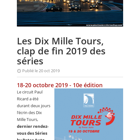
CALENDRIER
FOCUS
VIDEO
Les Dix Mille Tours,
ANNUAIRES
clap de fin 2019 des
PETITES ANNONCES
séries
Publié le 20 oct 2019
18-20 octobre 2019 - 10e édition
Le circuit Paul
Ricard a été
durant deux jours
l’écrin des Dix
Mille Tours,
dernier rendez-
vous des Séries