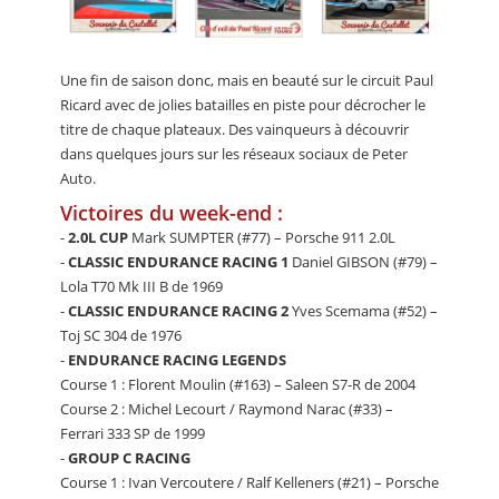
Une fin de saison donc, mais en beauté sur le circuit Paul
Ricard avec de jolies batailles en piste pour décrocher le
titre de chaque plateaux. Des vainqueurs à découvrir
dans quelques jours sur les réseaux sociaux de Peter
Auto.
Victoires du week-end :
-
2.0L CUP
Mark SUMPTER (#77) – Porsche 911 2.0L
-
CLASSIC ENDURANCE RACING 1
Daniel GIBSON (#79) –
Lola T70 Mk III B de 1969
-
CLASSIC ENDURANCE RACING 2
Yves Scemama (#52) –
Toj SC 304 de 1976
-
ENDURANCE RACING LEGENDS
Course 1 : Florent Moulin (#163) – Saleen S7-R de 2004
Course 2 : Michel Lecourt / Raymond Narac (#33) –
Ferrari 333 SP de 1999
-
GROUP C RACING
Course 1 : Ivan Vercoutere / Ralf Kelleners (#21) – Porsche