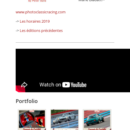
www.photoclassicracing.com
->
Les horaires 2019
->
Les éditions précédentes
Portfolio