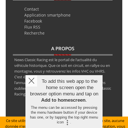
Contact
Application smartphone
Facebook
Flux RSS
Recherche
A PROPOS
News Classic Racing est le portail de l’actualité du
véhicule historique. Que ce soit en circuit, en rallye ou en
montagne, vous y retrouverez les infos VHC ou VHRS.
C’est également le calendrier des épreuves ainsi que
To add this web app to the
l’annuaire des spécialistes de la voiture ancienne, sans
home screen open the
oublier les petites annonces avec notre partenaire Classic
browser option menu and tap on
Racing Annonces.
Add to homescreen
.
The menu can be accessed by pressing
the menu hardware button if your device
has one, or by tapping the top right menu
Ce site utilise des cookies pour le bon fonctionnement du site, aucune
Mentions légales
icon
.
donnée n'est collectée à ce titre. En poursuivant votre navigation, vous