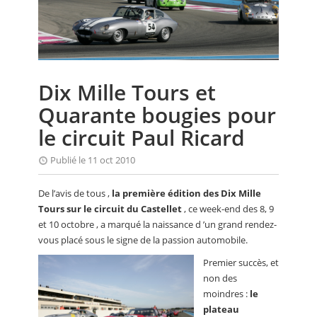
CALENDRIER
FOCUS
VIDEO
Dix Mille Tours et
ANNUAIRES
Quarante bougies pour
PETITES ANNONCES
le circuit Paul Ricard
Publié le 11 oct 2010
De l’avis de tous ,
la première édition des Dix Mille
Tours sur le circuit du Castellet
, ce week-end des 8, 9
et 10 octobre , a marqué la naissance d ’un grand rendez-
vous placé sous le signe de la passion automobile.
Premier succès, et
non des
moindres :
le
plateau