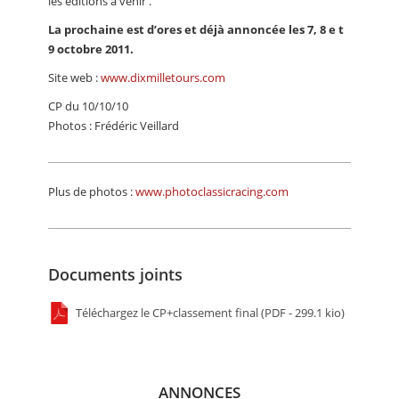
les éditions à venir .
La prochaine est d’ores et déjà annoncée les 7, 8 e t
9 octobre 2011.
Site web :
www.dixmilletours.com
CP du 10/10/10
Photos : Frédéric Veillard
Plus de photos :
www.photoclassicracing.com
Documents joints
Téléchargez le CP+classement final (PDF - 299.1 kio)
ANNONCES