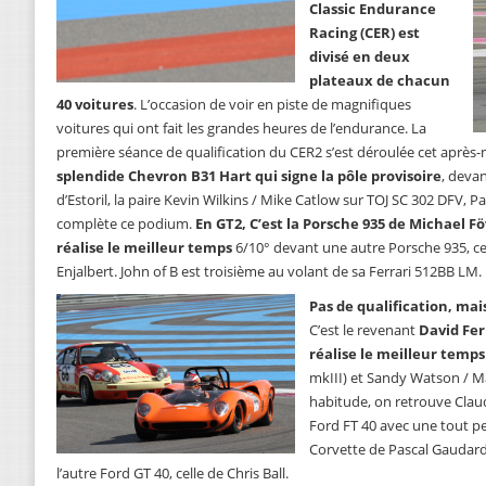
Classic Endurance
Racing (CER) est
divisé en deux
plateaux de chacun
40 voitures
. L’occasion de voir en piste de magnifiques
voitures qui ont fait les grandes heures de l’endurance. La
première séance de qualification du CER2 s’est déroulée cet après-
splendide Chevron B31 Hart qui signe la pôle provisoire
, deva
d’Estoril, la paire Kevin Wilkins / Mike Catlow sur TOJ SC 302 DFV, 
complète ce podium.
En GT2, C’est la Porsche 935 de Michael F
réalise le meilleur temps
6/10° devant une autre Porsche 935, cell
Enjalbert. John of B est troisième au volant de sa Ferrari 512BB LM.
Pas de qualification, mais
C’est le revenant
David Fer
réalise le meilleur temps
mkIII) et Sandy Watson / Ma
habitude, on retrouve Cla
Ford FT 40 avec une tout pe
Corvette de Pascal Gaudard.
l’autre Ford GT 40, celle de Chris Ball.