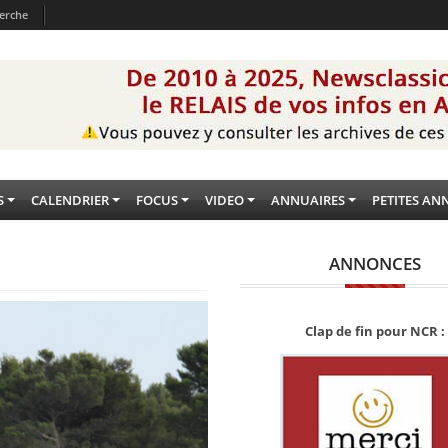
erche
S
CALENDRIER
FOCUS
VIDEO
ANNUAIRES
PETITES AN
ANNONCES
Clap de fin pour NCR :