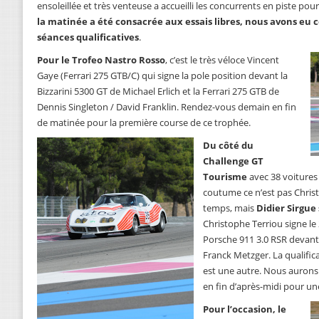
ensoleillée et très venteuse a accueilli les concurrents en piste pour
la matinée a été consacrée aux essais libres, nous avons eu c
séances qualificatives
.
Pour le Trofeo Nastro Rosso
, c’est le très véloce Vincent
Gaye (Ferrari 275 GTB/C) qui signe la pole position devant la
Bizzarini 5300 GT de Michael Erlich et la Ferrari 275 GTB de
Dennis Singleton / David Franklin. Rendez-vous demain en fin
de matinée pour la première course de ce trophée.
Du côté du
Challenge GT
Tourisme
avec 38 voitures 
coutume ce n’est pas Christ
temps, mais
Didier Sirgue
Christophe Terriou signe le
Porsche 911 3.0 RSR devant 
Franck Metzger. La qualific
est une autre. Nous aurons 
en fin d’après-midi pour un
Pour l’occasion, le