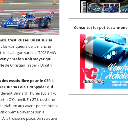
Consultez les petites annonce
midi.
C’est Russel Büsst sur sa
nt les vainqueurs de la manche
Patrice Lafargue sur Lola T298 BMW
öveny / Stefan Roitmayer qui
e de Christian Traber / Dimitri
 des essais libre pour le CER1
.
rer sur sa Lola T70 Spyder qui
devant Bernard Thuner (Lola T70
rtin O’Connell. En GT1, c’est une
ude Nahum aux avant-postes sur sa
tit dixième d’avance sur la
 A la troisième place, on retrouve