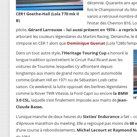
décennie. Quarante ans aprè
fois le Championnat du Mon
CER1 Goethe-Hall (Lola T70 mk II
varois a retrouvé nombre d
B)
l’instar des Chevron B16, L
pilote,
Gérard Larrousse – lui aussi présent en 1974 – a repris 
arborant les couleurs légendaires du Martini Racing. Dimanche, le
s’impose en CER 1 alors que
Dominique Guenat
(Lola T286) l’emp
Dans un tout autre style,
l’Heritage Touring Cup
a honoré la
longue tradition qu’entretient le Circuit Paul Ricard avec les
voitures de Tourisme, lesquelles s’y affrontent depuis
longtemps aux mains de grand noms du sport automobile
comme Graham Hill en 1971 ou de Sébastien Loeb cette
saison. Ce weekend, la lutte opposait des berlines légendaires
comme la Rover TWR Vitesse, la Ford Capri ou encore
la BMW
H
3.0 CSL,
laquelle s’est finalement imposée aux mains de
Jean-
Claude Basso.
L’unique manche de deux heures du
Sixties’ Endurance
a fait – 
d’épreuve marathon du meeting. Elle a regroupé pas moins de
68 
d’une course à rebondissements,
Michel Lecourt et Raymond N
de 1964.