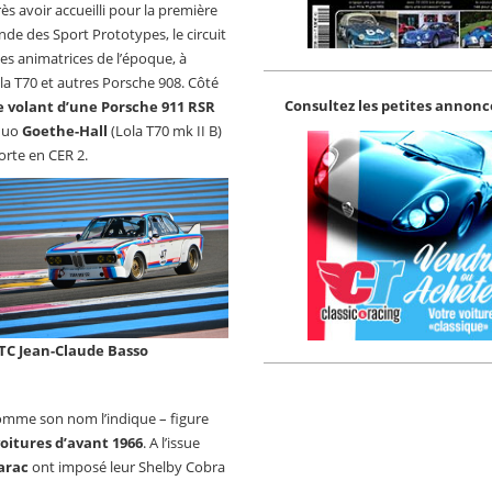
s avoir accueilli pour la première
de des Sport Prototypes, le circuit
es animatrices de l’époque, à
ola T70 et autres Porsche 908. Côté
Consultez les petites annonce
le volant d’une Porsche 911 RSR
 duo
Goethe-Hall
(Lola T70 mk II B)
orte en CER 2.
TC Jean-Claude Basso
comme son nom l’indique – figure
voitures d’avant 1966
. A l’issue
arac
ont imposé leur Shelby Cobra