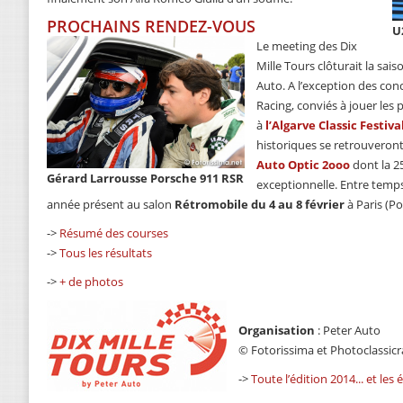
PROCHAINS RENDEZ-VOUS
U
Le meeting des Dix
Mille Tours clôturait la sa
Auto. A l’exception des con
Racing, conviés à jouer le
à
l’Algarve Classic Festiva
historiques se retrouveront
Auto Optic 2ooo
dont la 2
Gérard Larrousse Porsche 911 RSR
exceptionnelle. Entre tem
année présent au salon
Rétromobile du 4 au 8 février
à Paris (Po
->
Résumé des courses
->
Tous les résultats
->
+ de photos
Organisation
: Peter Auto
© Fotorissima et Photoclassic
->
Toute l’édition 2014... et les