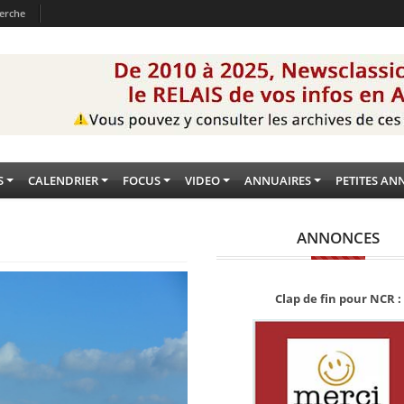
erche
S
CALENDRIER
FOCUS
VIDEO
ANNUAIRES
PETITES AN
ANNONCES
Clap de fin pour NCR :