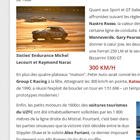
Quant aux Sport et GT italie
affrontées suivant les règle
Nastro Rosso
, la valeur 
certaine ligne de conduite.
Monteverde, Gary Pearson
donner à cœur joie, les de
une Ferrari 250 LM et le se
Sixties’ Endurance Michel
Bizzarrini 5300 GT.
Lecourt et Raymond Narac
300 KM/H
En plus des quatre plateaux "maison", Peter Auto avait convié les
Group C Racing
à la fête. Atteignant les 300 km/h en pointe,
Kats
de 1990, a réussi l’exploit de boucler un tour en 1:51.696 – un temps
prototypes modernes !
Enfin, les petits moteurs de 1600cc des
voitures tourismes
du U2TC
ont été inhabituellement sollicitées par les 1 800
mètres de la ligne droite du Mistral. Pourtant, c’est bien dans
les parties sinueuses que la victoire s’est décidée entre le duo
Stippler-Shaw et le soliste
Alex Furiani,
ce dernier imposant
finalement son Alfa Romeo Giulia d’un souffle.