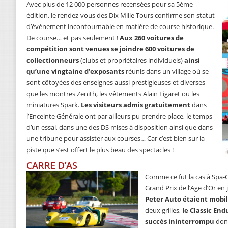
Avec plus de 12 000 personnes recensées pour sa 5ème
édition, le rendez-vous des Dix Mille Tours confirme son statut
d’évènement incontournable en matière de course historique.
De course… et pas seulement !
Aux 260 voitures de
compétition sont venues se joindre 600 voitures de
collectionneurs
(clubs et propriétaires individuels)
ainsi
qu’une vingtaine d’exposants
réunis dans un village où se
sont côtoyées des enseignes aussi prestigieuses et diverses
que les montres Zenith, les vêtements Alain Figaret ou les
miniatures Spark.
Les visiteurs admis gratuitement
dans
l’Enceinte Générale ont par ailleurs pu prendre place, le temps
d’un essai, dans une des DS mises à disposition ainsi que dans
une tribune pour assister aux courses… Car c’est bien sur la
piste que s’est offert le plus beau des spectacles !
CARRE D’AS
Comme ce fut la cas à Spa-C
Grand Prix de l’Age d’Or en 
Peter Auto étaient mobil
deux grilles,
le Classic En
succès ininterrompu
dont