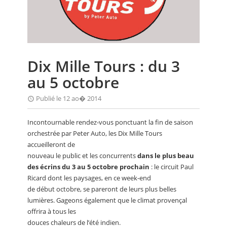
CALENDRIER
FOCUS
VIDEO
Dix Mille Tours : du 3
ANNUAIRES
au 5 octobre
PETITES ANNONCES
Publié le 12 ao� 2014
Incontournable rendez-vous ponctuant la fin de saison
orchestrée par Peter Auto, les Dix Mille Tours
accueilleront de
nouveau le public et les concurrents
dans le plus beau
des écrins du 3 au 5 octobre prochain
: le circuit Paul
Ricard dont les paysages, en ce week-end
de début octobre, se pareront de leurs plus belles
lumières. Gageons également que le climat provençal
offrira à tous les
douces chaleurs de l’été indien.