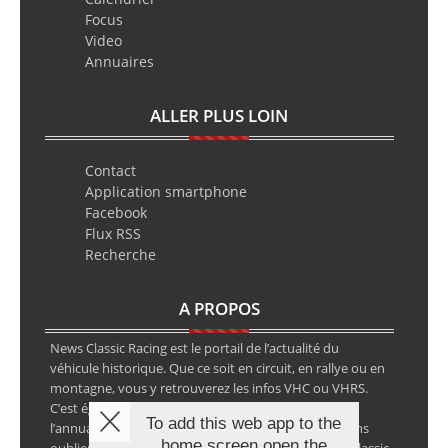
Focus
Video
Annuaires
ALLER PLUS LOIN
Contact
Application smartphone
Facebook
Flux RSS
Recherche
A PROPOS
News Classic Racing est le portail de l’actualité du
véhicule historique. Que ce soit en circuit, en rallye ou en
montagne, vous y retrouverez les infos VHC ou VHRS.
C’est également le calendrier des épreuves ainsi que
To add this web app to the
l’annuaire des spécialistes de la voiture ancienne, sans
home screen open the
oublier les petites annonces avec notre partenaire Classic