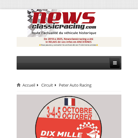
Accueil
Circuit
Peter Auto Racing
CIRCUIT
RALLYE
MONTAGNE
EVÈNEMENTS