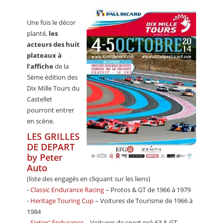
Une fois le décor
planté,
les
acteurs des huit
plateaux à
l’affiche
de la
5ème édition des
Dix Mille Tours du
Castellet
pourront entrer
en scène.
LES GRILLES
DE DEPART
by Peter
Auto
(liste des engagés en cliquant sur les liens)
-
Classic Endurance Racing
– Protos & GT de 1966 à 1979
-
Heritage Touring Cup
– Voitures de Tourisme de 1966 à
1984
-
Sixties’ Endurance
– Voitures de sport pré-63 & GT