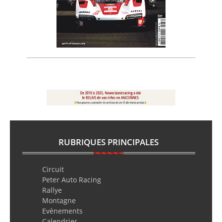
RUBRIQUES PRINCIPALES
Circuit
Peter Auto Racing
Rallye
Montagne
Evènements
Calendrier