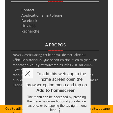
Contact
Application smartphone
Facebook
Flux RSS
Recherche
A PROPOS
News Classic Racing est le portail de l’actualité du
véhicule historique. Que ce soit en circuit, en rallye ou en
montagne, vous y retrouverez les infos VHC ou VHRS.
C’est également le calendrier des épreuves ainsi que
To add this web app to the
l’annuaire des spécialistes de la voiture ancienne, sans
home screen open the
oublier les petites annonces avec notre partenaire Classic
browser option menu and tap on
Racing Annonces.
Add to homescreen
.
The menu can be accessed by pressing
the menu hardware button if your device
has one, or by tapping the top right menu
Ce site utilise des cookies pour le bon fonctionnement du site, aucune
Mentions légales
icon
.