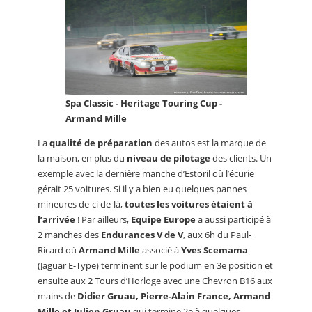
Spa Classic - Heritage Touring Cup -
Armand Mille
La
qualité de préparation
des autos est la marque de
la maison, en plus du
niveau de pilotage
des clients. Un
exemple avec la dernière manche d’Estoril où l’écurie
gérait 25 voitures. Si il y a bien eu quelques pannes
mineures de-ci de-là,
toutes les voitures étaient à
l’arrivée
! Par ailleurs,
Equipe Europe
a aussi participé à
2 manches des
Endurances V de V
, aux 6h du Paul-
Ricard où
Armand Mille
associé à
Yves Scemama
(Jaguar E-Type) terminent sur le podium en 3e position et
ensuite aux 2 Tours d’Horloge avec une Chevron B16 aux
mains de
Didier Gruau, Pierre-Alain France, Armand
Mille et Julien Gruau
qui termine 2e à quelques