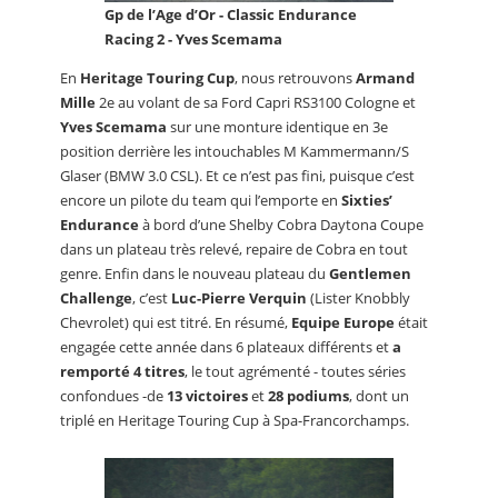
Gp de l’Age d’Or - Classic Endurance
Racing 2 - Yves Scemama
En
Heritage Touring Cup
, nous retrouvons
Armand
Mille
2e au volant de sa Ford Capri RS3100 Cologne et
Yves Scemama
sur une monture identique en 3e
position derrière les intouchables M Kammermann/S
Glaser (BMW 3.0 CSL). Et ce n’est pas fini, puisque c’est
encore un pilote du team qui l’emporte en
Sixties’
Endurance
à bord d’une Shelby Cobra Daytona Coupe
dans un plateau très relevé, repaire de Cobra en tout
genre. Enfin dans le nouveau plateau du
Gentlemen
Challenge
, c’est
Luc-Pierre Verquin
(Lister Knobbly
Chevrolet) qui est titré. En résumé,
Equipe Europe
était
engagée cette année dans 6 plateaux différents et
a
remporté 4 titres
, le tout agrémenté - toutes séries
confondues -de
13 victoires
et
28 podiums
, dont un
triplé en Heritage Touring Cup à Spa-Francorchamps.