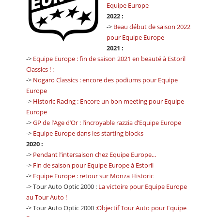
Equipe Europe
2022 :
->
Beau début de saison 2022
pour Equipe Europe
2021 :
->
Equipe Europe : fin de saison 2021 en beauté à Estoril
Classics ! :
->
Nogaro Classics : encore des podiums pour Equipe
Europe
->
Historic Racing : Encore un bon meeting pour Equipe
Europe
->
GP de l’Age d’Or : l’incroyable razzia d’Equipe Europe
->
Equipe Europe dans les starting blocks
2020 :
->
Pendant l’intersaison chez Equipe Europe...
->
Fin de saison pour Equipe Europe à Estoril
->
Equipe Europe : retour sur Monza Historic
-> Tour Auto Optic 2000 :
La victoire pour Equipe Europe
au Tour Auto !
-> Tour Auto Optic 2000 :
Objectif Tour Auto pour Equipe