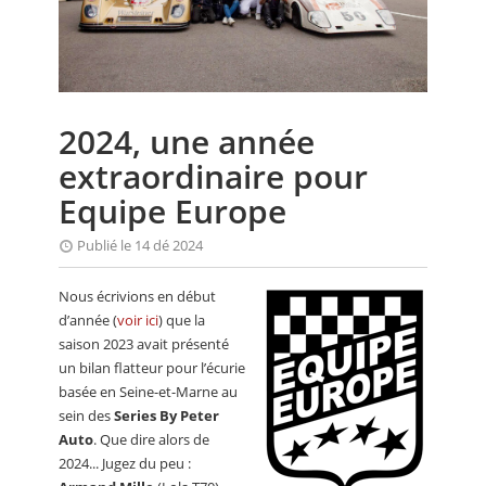
CALENDRIER
FOCUS
VIDEO
2024, une année
ANNUAIRES
extraordinaire pour
PETITES ANNONCES
Equipe Europe
Publié le 14 dé 2024
Nous écrivions en début
d’année (
voir ici
) que la
saison 2023 avait présenté
un bilan flatteur pour l’écurie
basée en Seine-et-Marne au
sein des
Series By Peter
Auto
. Que dire alors de
2024... Jugez du peu :