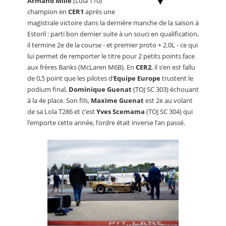
Armand Mille
(Lola T70)
champion en
CER1
après une
magistrale victoire dans la dernière manche de la saison à
Estoril : parti bon dernier suite à un souci en qualification,
il termine 2e de la course - et premier proto + 2.0L - ce qui
lui permet de remporter le titre pour 2 petits points face
aux frères Banks (McLaren M6B). En
CER2
, il s’en est fallu
de 0,5 point que les pilotes d’
Equipe Europe
trustent le
podium final,
Dominique Guenat
(TOJ SC 303) échouant
à la 4e place. Son fils,
Maxime Guenat
est 2e au volant
de sa Lola T286 et c’est
Yves Scemama
(TOJ SC 304) qui
l’emporte cette année, l’ordre était inverse l’an passé.