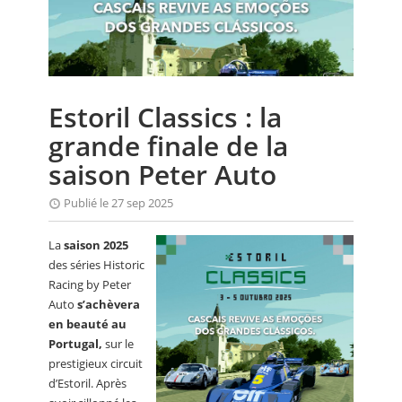
CALENDRIER
FOCUS
VIDEO
Estoril Classics : la
ANNUAIRES
grande finale de la
PETITES ANNONCES
saison Peter Auto
Publié le 27 sep 2025
La
saison 2025
des séries Historic
Racing by Peter
Auto
s’achèvera
en beauté au
Portugal,
sur le
prestigieux circuit
d’Estoril. Après