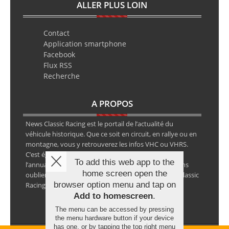
ALLER PLUS LOIN
Contact
Application smartphone
Facebook
Flux RSS
Recherche
A PROPOS
News Classic Racing est le portail de l’actualité du
véhicule historique. Que ce soit en circuit, en rallye ou en
montagne, vous y retrouverez les infos VHC ou VHRS.
C’est également le calendrier des épreuves ainsi que
To add this web app to the
l’annuaire des spécialistes de la voiture ancienne, sans
home screen open the
oublier les petites annonces avec notre partenaire Classic
browser option menu and tap on
Racing Annonces.
Add to homescreen
.
The menu can be accessed by pressing
the menu hardware button if your device
has one, or by tapping the top right menu