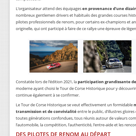
L’organisateur attend des équipages
en provenance d’une dizai
nombreux gentlemen drivers et habitués des grandes courses hist
pilotes professionnels de renom, pour certains ex-champions et an
originelle, qui ont participé à faire de ce rallye une épreuve de lége
Constatée lors de l’édition 2021, la
participation grandissante d
moderne ayant choisi le Tour de Corse Historique pour y découvrir
continue également à se confirmer.
Le Tour de Corse Historique se veut effectivement un formidable
m
transmission et de convivialité
entre le public, d’illustres gloire
toutes générations confondues, tous réunis autour de valeurs co
l’automobile, la compétition, l’authenticité, l’entre-aide et les renco
DES PILOTES DE RENOM AU DÉPART