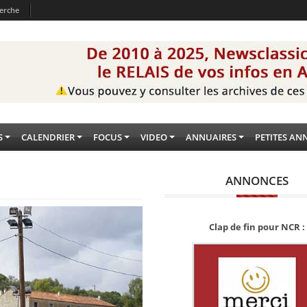
erche
S
CALENDRIER
FOCUS
VIDEO
ANNUAIRES
PETITES AN
ANNONCES
Clap de fin pour NCR :