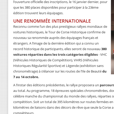
l’ouverture officielle des inscriptions, le 16 janvier dernier, pour
que les 380 places disponibles pour participer à la 23ème
édition trouvent leurs équipages.
UNE RENOMMÉE INTERNATIONALE
Reconnu comme l’un des plus prestigieux rallyes mondiaux de
voitures historiques, le Tour de Corse Historique confirme de
nouveau sa renommée auprès des équipages français et
étrangers. A l’image de la dernière édition qui a connu un
record historique de participants, elles seront de nouveau
380
voitures réparties dans les trois catégories éligibles
- VHC
(Véhicules Historiques de Compétition), VHRS (Véhicules
Historiques Régularité Sportive) et Légende (exhibition sans
chronométrage) à s’élancer sur les routes de l’Ile de Beauté
du
7 au 14 octobre.
A l’instar des éditions précédentes, le rallye proposera un
parcours
au total. Au programme, 18 épreuves spéciales chronométrées, don
célèbre manche du championnat du monde des rallyes, réparties su
compétition. Soit un total de 395 kilomètres sur routes fermées en
kilomètres de liaisons dans des décors de rêve que seule la Corse a le
compétiteurs.