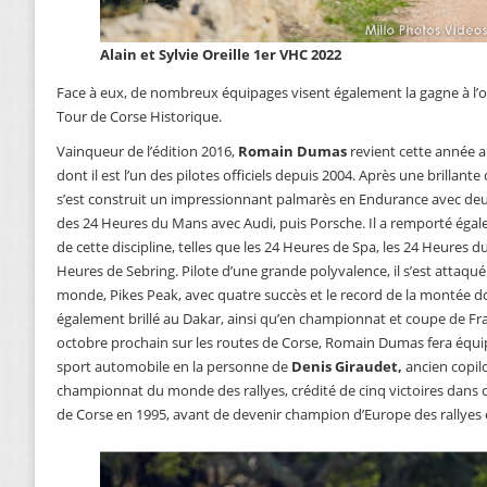
Alain et Sylvie Oreille 1er VHC 2022
Face à eux, de nombreux équipages visent également la gagne à l’o
Tour de Corse Historique.
Vainqueur de l’édition 2016,
Romain Dumas
revient cette année 
dont il est l’un des pilotes officiels depuis 2004. Après une brillant
s’est construit un impressionnant palmarès en Endurance avec deu
des 24 Heures du Mans avec Audi, puis Porsche. Il a remporté égal
de cette discipline, telles que les 24 Heures de Spa, les 24 Heures 
Heures de Sebring. Pilote d’une grande polyvalence, il s’est attaqué
monde, Pikes Peak, avec quatre succès et le record de la montée dont
également brillé au Dakar, ainsi qu’en championnat et coupe de Fra
octobre prochain sur les routes de Corse, Romain Dumas fera équ
sport automobile en la personne de
Denis Giraudet,
ancien copilo
championnat du monde des rallyes, crédité de cinq victoires dans ce
de Corse en 1995, avant de devenir champion d’Europe des rallyes