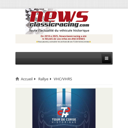
Accueil
Rallye
VHC/VHRS
CIRCUIT
RALLYE
MONTAGNE
EVÈNEMENTS