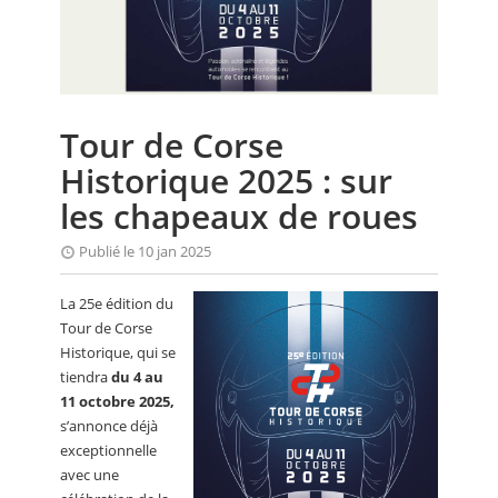
CALENDRIER
FOCUS
VIDEO
Tour de Corse
ANNUAIRES
Historique 2025 : sur
PETITES ANNONCES
les chapeaux de roues
Publié le 10 jan 2025
La 25e édition du
Tour de Corse
Historique, qui se
tiendra
du 4 au
11 octobre 2025,
s’annonce déjà
exceptionnelle
avec une