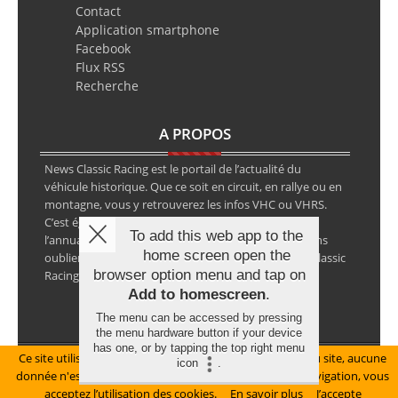
Contact
Application smartphone
Facebook
Flux RSS
Recherche
A PROPOS
News Classic Racing est le portail de l’actualité du
véhicule historique. Que ce soit en circuit, en rallye ou en
montagne, vous y retrouverez les infos VHC ou VHRS.
C’est également le calendrier des épreuves ainsi que
To add this web app to the
l’annuaire des spécialistes de la voiture ancienne, sans
home screen open the
oublier les petites annonces avec notre partenaire Classic
browser option menu and tap on
Racing Annonces.
Add to homescreen
.
The menu can be accessed by pressing
the menu hardware button if your device
has one, or by tapping the top right menu
Ce site utilise des cookies pour le bon fonctionnement du site, aucune
Mentions légales
icon
.
donnée n'est collectée à ce titre. En poursuivant votre navigation, vous
© Copyright 2026 NewsClassicRacing, tous droits réservés
acceptez l’utilisation des cookies.
En savoir plus
J’accepte