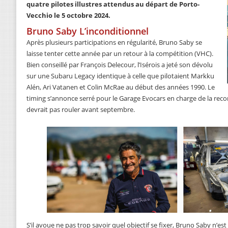
quatre pilotes illustres attendus au départ de Porto-
Vecchio le 5 octobre 2024.
Bruno Saby L’inconditionnel
Après plusieurs participations en régularité, Bruno Saby se
laisse tenter cette année par un retour à la compétition (VHC).
Bien conseillé par François Delecour, l’Isérois a jeté son dévolu
sur une Subaru Legacy identique à celle que pilotaient Markku
Alén, Ari Vatanen et Colin McRae au début des années 1990. Le
timing s’annonce serré pour le Garage Evocars en charge de la recon
devrait pas rouler avant septembre.
S’il avoue ne pas trop savoir quel objectif se fixer, Bruno Saby n’est