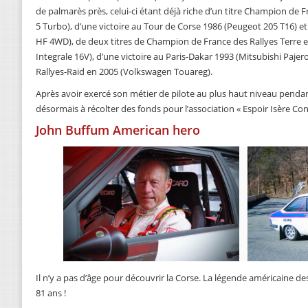
de palmarès près, celui-ci étant déjà riche d’un titre Champion de 
5 Turbo), d’une victoire au Tour de Corse 1986 (Peugeot 205 T16) e
HF 4WD), de deux titres de Champion de France des Rallyes Terre e
Integrale 16V), d’une victoire au Paris-Dakar 1993 (Mitsubishi Paj
Rallyes-Raid en 2005 (Volkswagen Touareg).
Après avoir exercé son métier de pilote au plus haut niveau penda
désormais à récolter des fonds pour l’association « Espoir Isère Contr
John Buffum American hero
Il n’y a pas d’âge pour découvrir la Corse. La légende américaine d
81 ans !