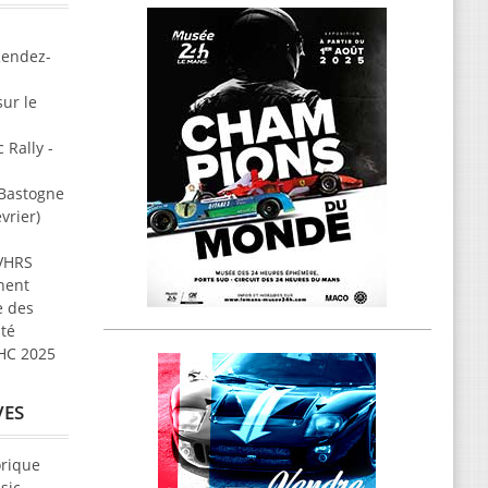
Rendez-
ur le
 Rally -
 Bastogne
vrier)
 VHRS
nent
e des
ité
VHC 2025
VES
orique
sic