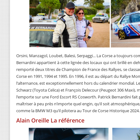
Orsini, Manzagol, Loubet, Balesi, Serpaggi... La Corse a toujours co
Bernardini appartient à cette lignée des locaux qui ont brillé en dehor
remporté deux titres de Champion de France des Rallyes, se classant
Corse en 1991, 1994 et 1995. En 1996, il est au départ du Rallye Mont
l’alternance, est exceptionnellement hors du calendrier mondial. 
Schwarz (Toyota Celica) et François Delecour (Peugeot 306 Maxi), mais
l’emporte sur une Ford Escort RS Cosworth. Patrick Bernardini fait 
maîtriser à peu près n’importe quel engin, qu’il soit atmosphérique,
comme la BMW M3 qu’il pilotera au Tour de Corse Historique 2024.
Alain Oreille La référence