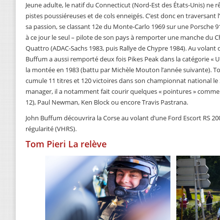
Jeune adulte, le natif du Connecticut (Nord-Est des États-Unis) ne rê
pistes poussiéreuses et de cols enneigés. C’est donc en traversant l
sa passion, se classant 12e du Monte-Carlo 1969 sur une Porsche 9
à ce jour le seul – pilote de son pays à remporter une manche du
Quattro (ADAC-Sachs 1983, puis Rallye de Chypre 1984). Au volant 
Buffum a aussi remporté deux fois Pikes Peak dans la catégorie « Un
la montée en 1983 (battu par Michèle Mouton l’année suivante). Tou
cumule 11 titres et 120 victoires dans son championnat national le 
manager, il a notamment fait courir quelques « pointures » comme
12), Paul Newman, Ken Block ou encore Travis Pastrana.
John Buffum découvrira la Corse au volant d’une Ford Escort RS 200
régularité (VHRS).
Tom Pieri La relève