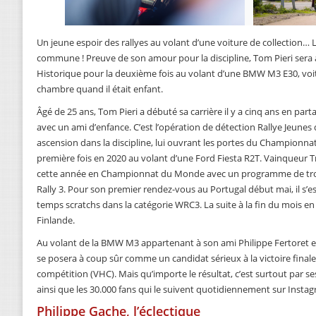
Un jeune espoir des rallyes au volant d’une voiture de collection…
commune ! Preuve de son amour pour la discipline, Tom Pieri sera
Historique pour la deuxième fois au volant d’une BMW M3 E30, voitu
chambre quand il était enfant.
Âgé de 25 ans, Tom Pieri a débuté sa carrière il y a cinq ans en par
avec un ami d’enfance. C’est l’opération de détection Rallye Jeunes
ascension dans la discipline, lui ouvrant les portes du Championnat
première fois en 2020 au volant d’une Ford Fiesta R2T. Vainqueur Tr
cette année en Championnat du Monde avec un programme de troi
Rally 3. Pour son premier rendez-vous au Portugal début mai, il s’es
temps scratchs dans la catégorie WRC3. La suite à la fin du mois e
Finlande.
Au volant de la BMW M3 appartenant à son ami Philippe Fertoret e
se posera à coup sûr comme un candidat sérieux à la victoire final
compétition (VHC). Mais qu’importe le résultat, c’est surtout par ses 
ainsi que les 30.000 fans qui le suivent quotidiennement sur Instag
Philippe Gache, l’éclectique