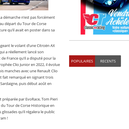
 La démarche n’est pas forcément
 au départ du Tour de Corse
re qu’il avait en poster dans sa
tageant le volant d’une Citroën AX
 qui a réellement lancé son
 de France qu’il a disputé pour la
POPULAIRES
RECENTS
ophée Clio Junior en 2022, il évolue
s manches avec une Renault Clio
t fait remarqué en signant trois
n Sardaigne, puis début août en
t préparée par EvoRace, Tom Pieri
e du Tour de Corse Historique en
glissades qu’il régalera le public
ram !