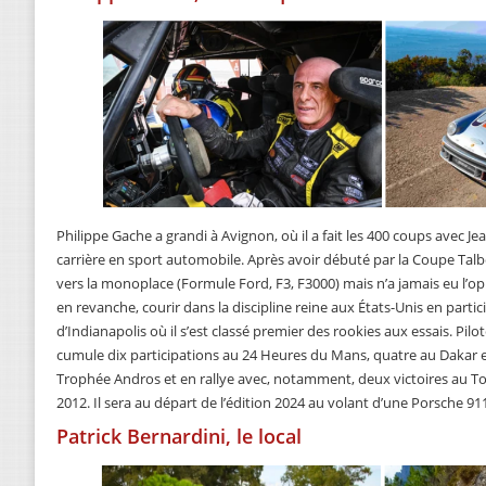
Philippe Gache a grandi à Avignon, où il a fait les 400 coups avec J
carrière en sport automobile. Après avoir débuté par la Coupe Talbo
vers la monoplace (Formule Ford, F3, F3000) mais n’a jamais eu l’oppo
en revanche, courir dans la discipline reine aux États-Unis en partic
d’Indianapolis où il s’est classé premier des rookies aux essais. Pilo
cumule dix participations au 24 Heures du Mans, quatre au Dakar 
Trophée Andros et en rallye avec, notamment, deux victoires au To
2012. Il sera au départ de l’édition 2024 au volant d’une Porsche 91
Patrick Bernardini, le local