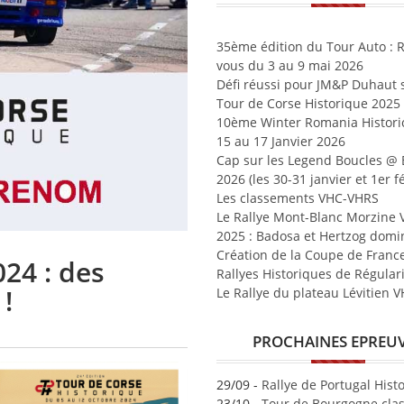
35ème édition du Tour Auto : 
vous du 3 au 9 mai 2026
Défi réussi pour JM&P Duhaut s
Tour de Corse Historique 2025
10ème Winter Romania Historic
15 au 17 Janvier 2026
Cap sur les Legend Boucles @
2026 (les 30-31 janvier et 1er fé
Les classements VHC-VHRS
Le Rallye Mont-Blanc Morzine
2025 : Badosa et Hertzog domi
Création de la Coupe de Franc
24 : des
Rallyes Historiques de Régular
!
Le Rallye du plateau Lévitien 
PROCHAINES EPREU
29/09 -
Rallye de Portugal Hist
23/10 -
Tour de Bourgogne clas