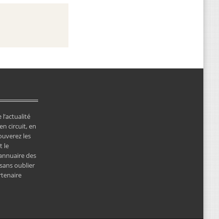
 l’actualité
en circuit, en
ouverez les
 le
’annuaire des
 sans oublier
rtenaire