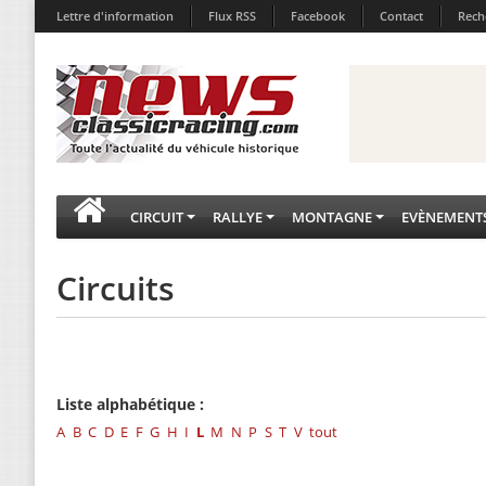
Lettre d'information
Flux RSS
Facebook
Contact
Rech
CIRCUIT
RALLYE
MONTAGNE
EVÈNEMENT
Circuits
Liste alphabétique :
A
B
C
D
E
F
G
H
I
L
M
N
P
S
T
V
tout