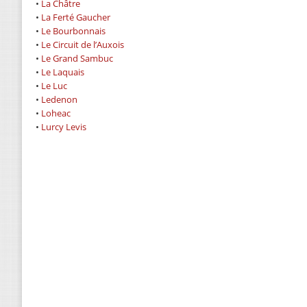
•
La Châtre
•
La Ferté Gaucher
•
Le Bourbonnais
•
Le Circuit de l’Auxois
•
Le Grand Sambuc
•
Le Laquais
•
Le Luc
•
Ledenon
•
Loheac
•
Lurcy Levis