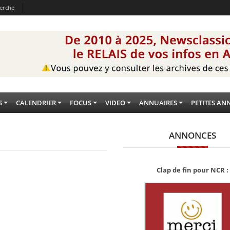
erche
S
CALENDRIER
FOCUS
VIDEO
ANNUAIRES
PETITES AN
ANNONCES
Clap de fin pour NCR :