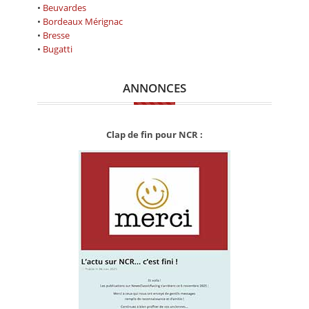
CALENDRIER
•
Beuvardes
•
Bordeaux Mérignac
FOCUS
•
Bresse
•
Bugatti
VIDEO
ANNONCES
ANNUAIRES
PETITES ANNONCES
Clap de fin pour NCR :