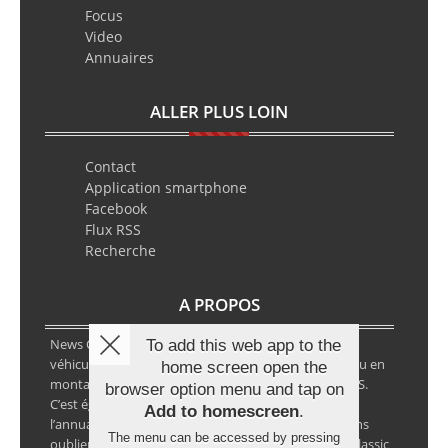
Focus
Video
Annuaires
ALLER PLUS LOIN
Contact
Application smartphone
Facebook
Flux RSS
Recherche
A PROPOS
News Classic Racing est le portail de l’actualité du
To add this web app to the
véhicule historique. Que ce soit en circuit, en rallye ou en
home screen open the
montagne, vous y retrouverez les infos VHC ou VHRS.
browser option menu and tap on
C’est également le calendrier des épreuves ainsi que
Add to homescreen
.
l’annuaire des spécialistes de la voiture ancienne, sans
The menu can be accessed by pressing
oublier les petites annonces avec notre partenaire Classic