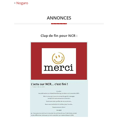
CALENDRIER
•
Nogaro
FOCUS
ANNONCES
VIDEO
ANNUAIRES
Clap de fin pour NCR :
PETITES ANNONCES