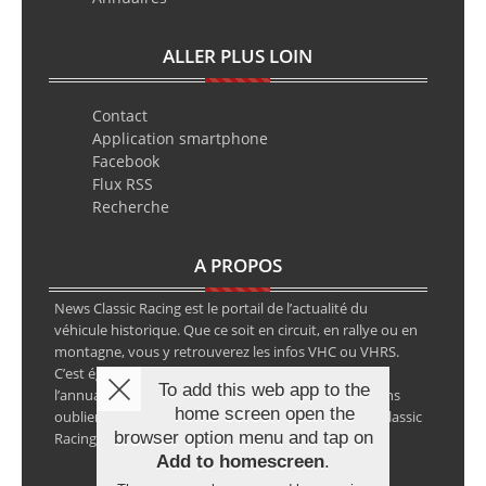
ALLER PLUS LOIN
Contact
Application smartphone
Facebook
Flux RSS
Recherche
A PROPOS
News Classic Racing est le portail de l’actualité du
véhicule historique. Que ce soit en circuit, en rallye ou en
montagne, vous y retrouverez les infos VHC ou VHRS.
C’est également le calendrier des épreuves ainsi que
To add this web app to the
l’annuaire des spécialistes de la voiture ancienne, sans
home screen open the
oublier les petites annonces avec notre partenaire Classic
browser option menu and tap on
Racing Annonces.
Add to homescreen
.