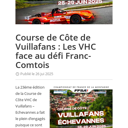
CALENDRIER
FOCUS
VIDEO
Course de Côte de
ANNUAIRES
Vuillafans : Les VHC
PETITES ANNONCES
face au défi Franc-
Comtois
Publié le 26 jui 2025
La 23ème édition
de la Course de
Côte VHC de
Vuillafans –
Echevannes a fait
le plein d’engagés
puisque ce sont