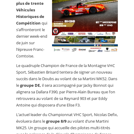
plus de trente
Véhicules
Historiques de
Compétition
qui
s’affronteront le
dernier week-end
de juin sur
l’épreuve Franc-
Comtoise.
Le quadruple Champion de France de la Montagne VHC
Sport, Sébastien Brisard tentera de signer un nouveau
succès dans le Doubs au volant de sa Martini MK52. Dans
le
groupe DE,
il sera accompagné par Jacky Bonnot qui
alignera sa Dallara F390, par Pierre-Alain Bureau que l’on
retrouvera au volant de sa Reynard 903 et par Eddy
Antoine qui disposera d’une Elise F3.
L’actuel leader du Championnat VHC Sport, Nicolas Defix,
évoluera dans le
groupe 8/9
au volant d’une Martini
MK25. Un groupe qui accueille des pilotes multi-titrés