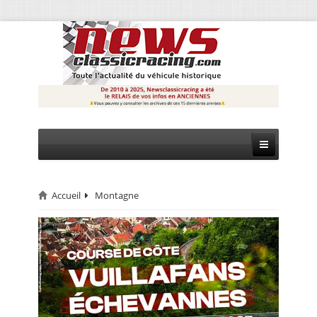
Accueil
Montagne
CIRCUIT
RALLYE
MONTAGNE
EVÈNEMENTS