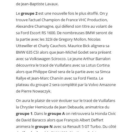
de Jean-Baptiste Lavaux.
Le
groupe 2
est une nouvelle fois le plus étoffé. On y
trouve l’actuel Champion de France VHC Production,
Alexandre Chamagne, qui défend son titre au volant de
sa Ford Escort RS 1600. De nombreuses BMW seront de
la partie avec les 323i de Gregory Mollon, Nicolas
Uttewiller et Charly Cauchois. Maurice Bick alignera sa
BMW 635 CSI alors que Jean-Michel Godet sera présent
avec sa Volkswagen Scirocco. Le jeune Arthur Barralon
découvrira le tracé de Vuillafans avec sa Lotus Cortina
alors que Philippe Ginel sera de la partie avec sa Simca
Rallye et Jean-Marc Charvin avec sa Ford Fiesta. Le
plateau du groupe 2 sera complété par la Volvo Amazone
de Pierre Nowaczyk.
On aura le plaisir de voir évoluer sur le tracé de Vuillafans
la Chrysler Hemicuda de Jean Debaude, animatrice du
groupe 1
. Dans le
groupe A
on retrouvera la Honda Civic
de David Baracco alors que François Albert Deffert
animera le
groupe N
avec sa Renault 5 GT Turbo. Du côté