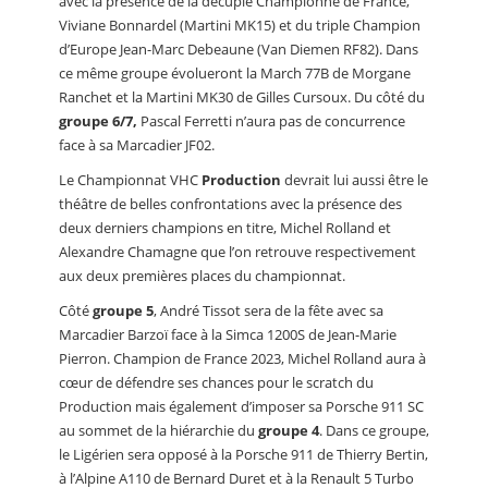
avec la présence de la décuple Championne de France,
Viviane Bonnardel (Martini MK15) et du triple Champion
d’Europe Jean-Marc Debeaune (Van Diemen RF82). Dans
ce même groupe évolueront la March 77B de Morgane
Ranchet et la Martini MK30 de Gilles Cursoux. Du côté du
groupe 6/7,
Pascal Ferretti n’aura pas de concurrence
face à sa Marcadier JF02.
Le Championnat VHC
Production
devrait lui aussi être le
théâtre de belles confrontations avec la présence des
deux derniers champions en titre, Michel Rolland et
Alexandre Chamagne que l’on retrouve respectivement
aux deux premières places du championnat.
Côté
groupe 5
, André Tissot sera de la fête avec sa
Marcadier Barzoï face à la Simca 1200S de Jean-Marie
Pierron. Champion de France 2023, Michel Rolland aura à
cœur de défendre ses chances pour le scratch du
Production mais également d’imposer sa Porsche 911 SC
au sommet de la hiérarchie du
groupe 4
. Dans ce groupe,
le Ligérien sera opposé à la Porsche 911 de Thierry Bertin,
à l’Alpine A110 de Bernard Duret et à la Renault 5 Turbo