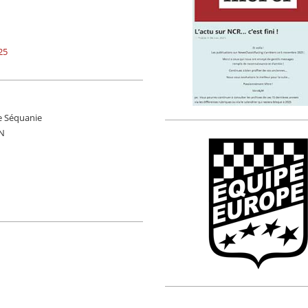
25
e Séquanie
ON