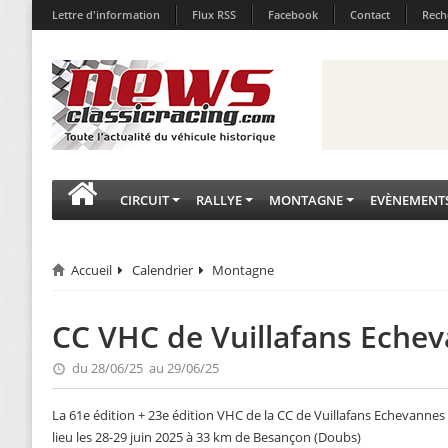
Lettre d'information
Flux RSS
Facebook
Contact
Rech
CIRCUIT
RALLYE
MONTAGNE
EVÈNEMENT
Accueil
Calendrier
Montagne
CC VHC de Vuillafans Echev
du 28/06/25 au 29/06/25
La 61e édition + 23e édition VHC de la CC de Vuillafans Echevannes
lieu les 28-29 juin 2025 à 33 km de Besançon (Doubs)