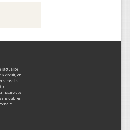
 l’actualité
en circuit, en
ouverez les
 le
’annuaire des
 sans oublier
rtenaire