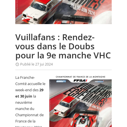
CALENDRIER
FOCUS
VIDEO
Vuillafans : Rendez-
ANNUAIRES
vous dans le Doubs
PETITES ANNONCES
pour la 9e manche VHC
Publié le 27 jui 2024
La Franche-
Comté accueille le
week-end des
29
et 30 juin
la
neuvième
manche du
Championnat de
France de la