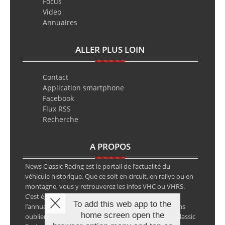
Focus
Video
Annuaires
ALLER PLUS LOIN
Contact
Application smartphone
Facebook
Flux RSS
Recherche
A PROPOS
News Classic Racing est le portail de l’actualité du
véhicule historique. Que ce soit en circuit, en rallye ou en
montagne, vous y retrouverez les infos VHC ou VHRS.
C’est également le calendrier des épreuves ainsi que
To add this web app to the
l’annuaire des spécialistes de la voiture ancienne, sans
home screen open the
oublier les petites annonces avec notre partenaire Classic