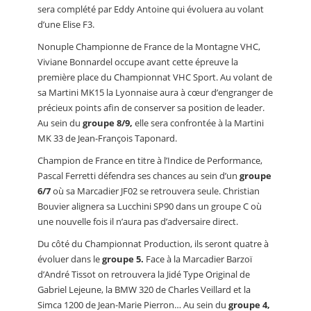
sera complété par Eddy Antoine qui évoluera au volant
d’une Elise F3.
Nonuple Championne de France de la Montagne VHC,
Viviane Bonnardel occupe avant cette épreuve la
première place du Championnat VHC Sport. Au volant de
sa Martini MK15 la Lyonnaise aura à cœur d’engranger de
précieux points afin de conserver sa position de leader.
Au sein du
groupe 8/9,
elle sera confrontée à la Martini
MK 33 de Jean-François Taponard.
Champion de France en titre à l’Indice de Performance,
Pascal Ferretti défendra ses chances au sein d’un
groupe
6/7
où sa Marcadier JF02 se retrouvera seule. Christian
Bouvier alignera sa Lucchini SP90 dans un groupe C où
une nouvelle fois il n’aura pas d’adversaire direct.
Du côté du Championnat Production, ils seront quatre à
évoluer dans le
groupe 5.
Face à la Marcadier Barzoï
d’André Tissot on retrouvera la Jidé Type Original de
Gabriel Lejeune, la BMW 320 de Charles Veillard et la
Simca 1200 de Jean-Marie Pierron… Au sein du
groupe 4,