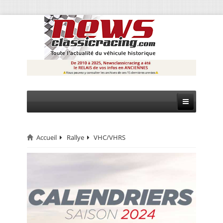
Accueil
Rallye
VHC/VHRS
CIRCUIT
RALLYE
MONTAGNE
EVÈNEMENTS