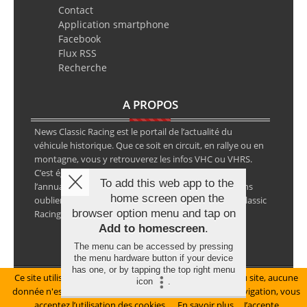
Contact
Application smartphone
Facebook
Flux RSS
Recherche
A PROPOS
News Classic Racing est le portail de l’actualité du
véhicule historique. Que ce soit en circuit, en rallye ou en
montagne, vous y retrouverez les infos VHC ou VHRS.
C’est également le calendrier des épreuves ainsi que
To add this web app to the
l’annuaire des spécialistes de la voiture ancienne, sans
home screen open the
oublier les petites annonces avec notre partenaire Classic
browser option menu and tap on
Racing Annonces.
Add to homescreen
.
The menu can be accessed by pressing
the menu hardware button if your device
has one, or by tapping the top right menu
Ce site utilise des cookies pour le bon fonctionnement du site, aucune
Mentions légales
icon
.
donnée n'est collectée à ce titre. En poursuivant votre navigation, vous
© Copyright 2026 NewsClassicRacing, tous droits réservés
acceptez l’utilisation des cookies.
En savoir plus
J’accepte