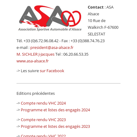
Contact
: ASA
Alsace
10 Rue de
Walkirch F-67600
SELESTAT
Tél. +33 (0)6.72.96.08.42 - Fax : +33 (0)388.74.76.23
e-mail :
president@asa-alsace.fr
M. SICHLER J-Jacques
Tel : 06.20.66.53.35
www.asa-alsace.fr
-> Les suivre
sur Facebook
Editions précédentes
->
Compte rendu VHC 2024
->
Programme et listes des engagés 2024
->
Compte rendu VHC 2023
->
Programme et listes des engagés 2023
->
Compte rendu VHC 2022