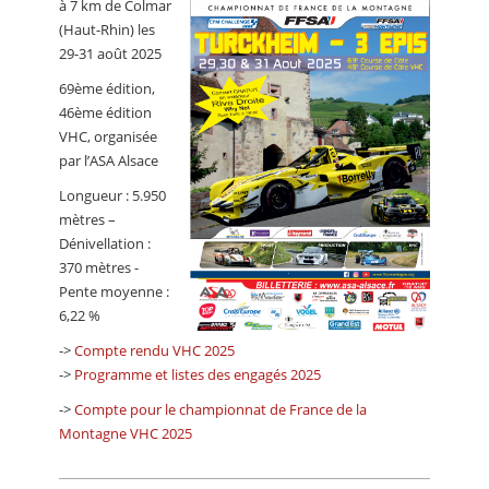
à 7 km de Colmar
CALENDRIER
(Haut-Rhin) les
29-31 août 2025
FOCUS
69ème édition,
VIDEO
46ème édition
VHC, organisée
ANNUAIRES
par l’ASA Alsace
PETITES ANNONCES
Longueur : 5.950
mètres –
Dénivellation :
370 mètres -
Pente moyenne :
6,22 %
->
Compte rendu VHC 2025
->
Programme et listes des engagés 2025
->
Compte pour le championnat de France de la
Montagne VHC 2025