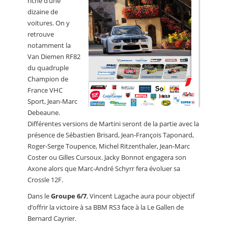
riche d’une
dizaine de
voitures. On y
retrouve
notamment la
Van Diemen RF82
du quadruple
Champion de
France VHC
Sport, Jean-Marc
Debeaune.
Différentes versions de Martini seront de la partie avec la
présence de Sébastien Brisard, Jean-François Taponard,
Roger-Serge Toupence, Michel Ritzenthaler, Jean-Marc
Coster ou Gilles Cursoux. Jacky Bonnot engagera son
Axone alors que Marc-André Schyrr fera évoluer sa
Crossle 12F.
Dans le
Groupe 6/7
, Vincent Lagache aura pour objectif
d’offrir la victoire à sa BBM RS3 face à la Le Gallen de
Bernard Cayrier.