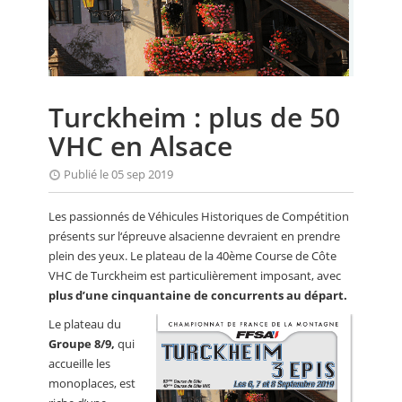
CALENDRIER
FOCUS
VIDEO
Turckheim : plus de 50
ANNUAIRES
VHC en Alsace
PETITES ANNONCES
Publié le 05 sep 2019
Les passionnés de Véhicules Historiques de Compétition
présents sur l‘épreuve alsacienne devraient en prendre
plein des yeux. Le plateau de la 40ème Course de Côte
VHC de Turckheim est particulièrement imposant, avec
plus d’une cinquantaine de concurrents au départ.
Le plateau du
Groupe 8/9,
qui
accueille les
monoplaces, est