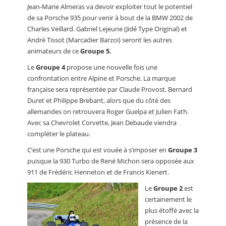
Jean-Marie Almeras va devoir exploiter tout le potentiel
de sa Porsche 935 pour venir à bout de la BMW 2002 de
Charles Veillard. Gabriel Lejeune (Jidé Type Original) et
André Tissot (Marcadier Barzoï) seront les autres
animateurs de ce
Groupe 5.
Le
Groupe 4
propose une nouvelle fois une
confrontation entre Alpine et Porsche. La marque
française sera représentée par Claude Provost, Bernard
Duret et Philippe Brebant, alors que du côté des
allemandes on retrouvera Roger Guelpa et Julien Fath.
Avec sa Chevrolet Corvette, Jean Debaude viendra
compléter le plateau.
C’est une Porsche qui est vouée à s’imposer en
Groupe 3
puisque la 930 Turbo de René Michon sera opposée aux
911 de Frédéric Henneton et de Francis Kienert.
Le
Groupe 2
est
certainement le
plus étoffé avec la
présence de la