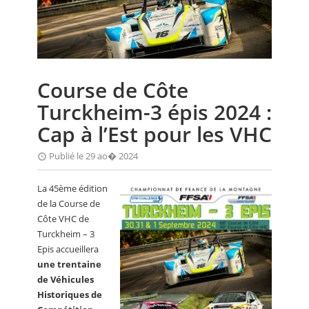
CALENDRIER
FOCUS
VIDEO
Course de Côte
ANNUAIRES
Turckheim-3 épis 2024 :
PETITES ANNONCES
Cap à l’Est pour les VHC
Publié le 29 ao� 2024
La 45ème édition
de la Course de
Côte VHC de
Turckheim – 3
Epis accueillera
une trentaine
de Véhicules
Historiques de