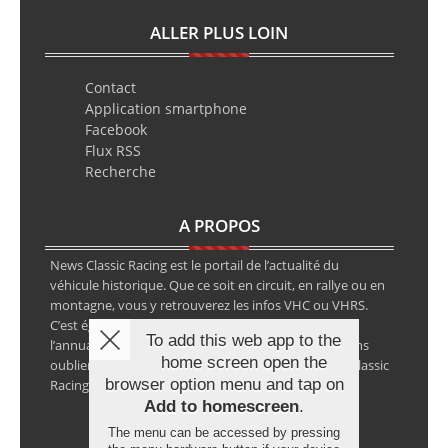
ALLER PLUS LOIN
Contact
Application smartphone
Facebook
Flux RSS
Recherche
A PROPOS
News Classic Racing est le portail de l’actualité du
véhicule historique. Que ce soit en circuit, en rallye ou en
montagne, vous y retrouverez les infos VHC ou VHRS.
C’est également le calendrier des épreuves ainsi que
To add this web app to the
l’annuaire des spécialistes de la voiture ancienne, sans
home screen open the
oublier les petites annonces avec notre partenaire Classic
browser option menu and tap on
Racing Annonces.
Add to homescreen
.
The menu can be accessed by pressing