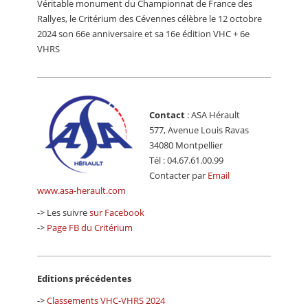
Véritable monument du Championnat de France des
CALENDRIER
Rallyes, le Critérium des Cévennes célèbre le 12 octobre
2024 son 66e anniversaire et sa 16e édition VHC + 6e
FOCUS
VHRS
VIDEO
ANNUAIRES
Contact
: ASA Hérault
PETITES ANNONCES
577, Avenue Louis Ravas
34080 Montpellier
Tél : 04.67.61.00.99
Contacter par
Email
www.asa-herault.com
-> Les suivre
sur Facebook
->
Page FB du Critérium
Editions précédentes
->
Classements VHC-VHRS 2024