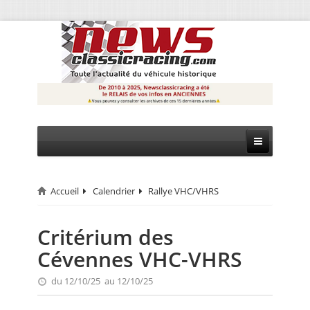
Accueil
Calendrier
Rallye VHC/VHRS
CIRCUIT
RALLYE
Critérium des
Cévennes VHC-VHRS
MONTAGNE
du 12/10/25 au 12/10/25
EVÈNEMENTS