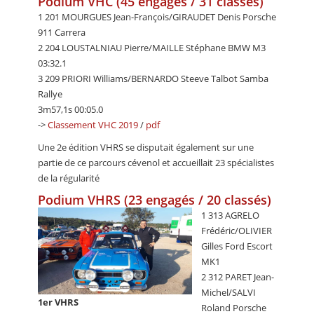
Podium VHC (45 engagés / 31 classés)
1 201 MOURGUES Jean-François/GIRAUDET Denis Porsche
911 Carrera
2 204 LOUSTALNIAU Pierre/MAILLE Stéphane BMW M3
03:32.1
3 209 PRIORI Williams/BERNARDO Steeve Talbot Samba
Rallye
3m57,1s 00:05.0
->
Classement VHC 2019
/
pdf
Une 2e édition VHRS se disputait également sur une
partie de ce parcours cévenol et accueillait 23 spécialistes
de la régularité
Podium VHRS (23 engagés / 20 classés)
1 313 AGRELO
Frédéric/OLIVIER
Gilles Ford Escort
MK1
2 312 PARET Jean-
Michel/SALVI
1er VHRS
Roland Porsche