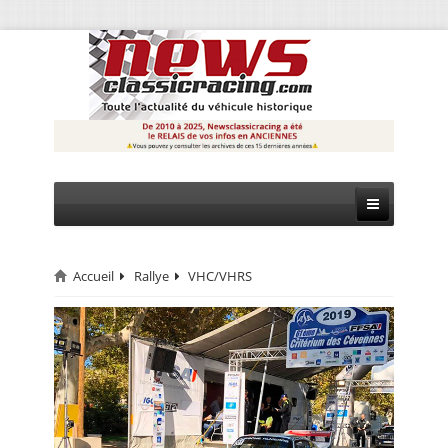
Accueil
Rallye
VHC/VHRS
CIRCUIT
RALLYE
MONTAGNE
EVÈNEMENTS