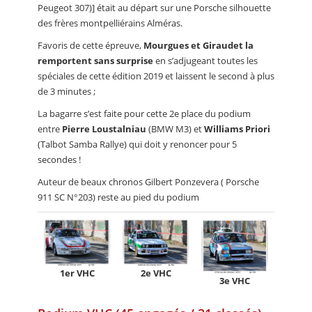
Peugeot 307)] était au départ sur une Porsche silhouette
des frères montpelliérains Alméras.
Favoris de cette épreuve,
Mourgues et Giraudet la
remportent sans surprise
en s’adjugeant toutes les
spéciales de cette édition 2019 et laissent le second à plus
de 3 minutes ;
La bagarre s’est faite pour cette 2e place du podium
entre
Pierre Loustalniau
(BMW M3) et
Williams Priori
(Talbot Samba Rallye) qui doit y renoncer pour 5
secondes !
Auteur de beaux chronos Gilbert Ponzevera ( Porsche
911 SC N°203) reste au pied du podium
1er VHC
2e VHC
3e VHC