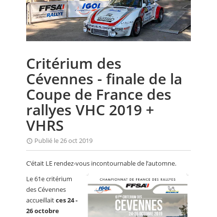
CALENDRIER
FOCUS
VIDEO
Critérium des
ANNUAIRES
Cévennes - finale de la
PETITES ANNONCES
Coupe de France des
rallyes VHC 2019 +
VHRS
Publié le 26 oct 2019
C’était LE rendez-vous incontournable de l’automne.
Le 61e critérium
des Cévennes
accueillait
ces 24 -
26 octobre