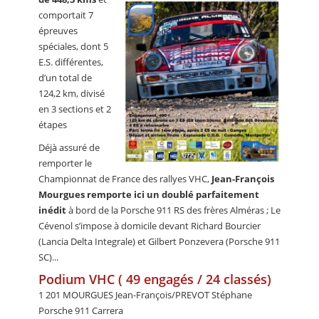
comportait 7
épreuves
spéciales, dont 5
E.S. différentes,
d’un total de
124,2 km, divisé
en 3 sections et 2
étapes
Déjà assuré de
remporter le
Championnat de France des rallyes VHC,
Jean-François
Mourgues remporte ici un doublé parfaitement
inédit
à bord de la Porsche 911 RS des frères Alméras ; Le
Cévenol s’impose à domicile devant Richard Bourcier
(Lancia Delta Integrale) et Gilbert Ponzevera (Porsche 911
SC)...
Podium VHC ( 49 engagés / 24 classés)
1 201 MOURGUES Jean-François/PREVOT Stéphane
Porsche 911 Carrera