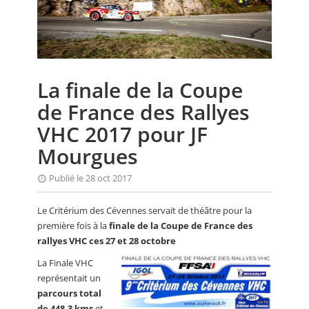
CALENDRIER
FOCUS
VIDEO
La finale de la Coupe
ANNUAIRES
de France des Rallyes
PETITES ANNONCES
VHC 2017 pour JF
Mourgues
Publié le 28 oct 2017
Le Critérium des Cévennes servait de théâtre pour la
première fois à la
finale de la Coupe de France des
rallyes VHC ces 27 et 28 octobre
La Finale VHC
représentait un
parcours total
de 448,3 kms
et