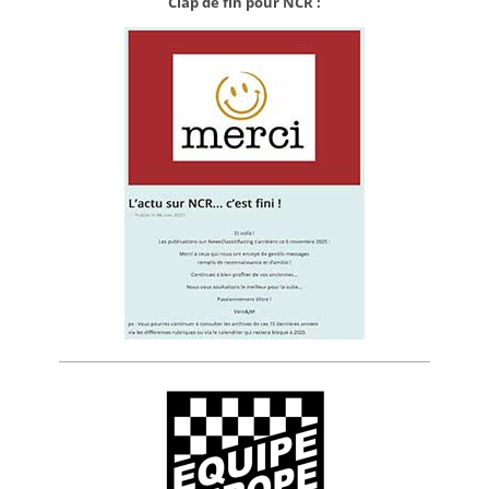
Clap de fin pour NCR :