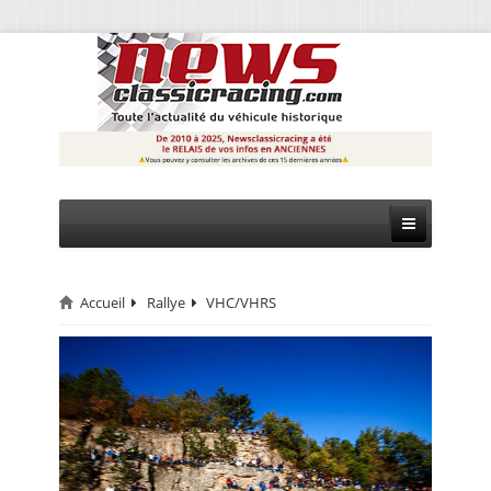
Accueil
Rallye
VHC/VHRS
CIRCUIT
RALLYE
MONTAGNE
EVÈNEMENTS