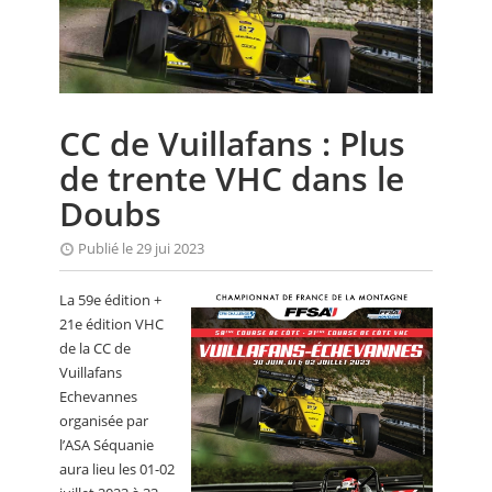
CALENDRIER
FOCUS
VIDEO
CC de Vuillafans : Plus
ANNUAIRES
de trente VHC dans le
PETITES ANNONCES
Doubs
Publié le 29 jui 2023
La 59e édition +
21e édition VHC
de la CC de
Vuillafans
Echevannes
organisée par
l’ASA Séquanie
aura lieu les 01-02