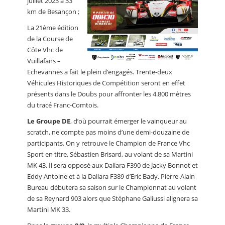
juillet 2023 à 33
km de Besançon ;
La 21ème édition
de la Course de
Côte Vhc de
Vuillafans –
Echevannes a fait le plein d’engagés. Trente-deux
Véhicules Historiques de Compétition seront en effet
présents dans le Doubs pour affronter les 4.800 mètres
du tracé Franc-Comtois.
Le Groupe DE
, d’où pourrait émerger le vainqueur au
scratch, ne compte pas moins d’une demi-douzaine de
participants. On y retrouve le Champion de France Vhc
Sport en titre, Sébastien Brisard, au volant de sa Martini
MK 43. Il sera opposé aux Dallara F390 de Jacky Bonnot et
Eddy Antoine et à la Dallara F389 d’Eric Bady. Pierre-Alain
Bureau débutera sa saison sur le Championnat au volant
de sa Reynard 903 alors que Stéphane Galiussi alignera sa
Martini MK 33.