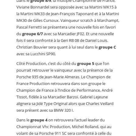
Dans le
groupe 8/9
, la multiple Championne de France,
Viviane Bonnardel sera opposée avec sa Martini MK15 à
la Martini MK33 de Jean-François Taponard et à la Martini
MK30 de Gilles Cursoux. Vainqueur scratch à Marchampt,
Pascal Ferretti se présentera une nouvelle fois en favori
du
groupe 6/7
avec sa Marcadier JF02. Et une nouvelle
fois il sera confronté à la Geri RB 08 de Daniel Louis.
Christian Bouvier sera quant à lui seul dans le
groupe C
avec sa Lucchini SP90.
Côté Production, c’est du côté du
groupe 5
que l’on
pourrait retrouver le vainqueur avec la présence de la
Porsche 935 de Jean-Marie Almeras. Le Champion de
France Production retrouvera dans son groupe le
Champion de France à l’Indice de Performance, André
Tissot, fidèle à sa Marcadier Barzoï. Gabriel Lejeune
alignera sa Jidé Type Original alors que Charles Veillard
sera présent avec sa BMW 320 I.
Dans le
groupe 4
on retrouvera l’actuel leader du
Championnat Vhc Production, Michel Rolland, qui au
volant de sa Porsche 911 SC sera confronté à celle du