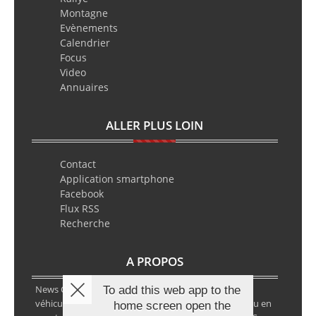
Montagne
Evènements
Calendrier
Focus
Video
Annuaires
ALLER PLUS LOIN
Contact
Application smartphone
Facebook
Flux RSS
Recherche
A PROPOS
News Classic Racing est le portail de l’actualité du
To add this web app to the
véhicule historique. Que ce soit en circuit, en rallye ou en
home screen open the