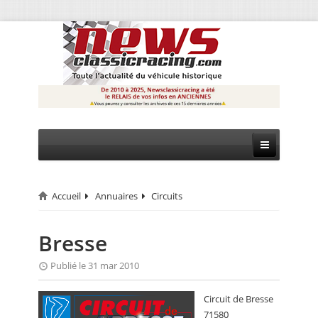
Accueil
Annuaires
Circuits
CIRCUIT
RALLYE
Bresse
MONTAGNE
Publié le 31 mar 2010
EVÈNEMENTS
Circuit de Bresse
71580