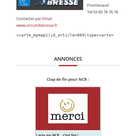
CALENDRIER
Frontenaud
Tel 03 85 76 76 76
FOCUS
Contacter par
Email
www.circuitdebresse.fr
VIDEO
<carte_mymap1|id_article=669|type=carte>
ANNUAIRES
PETITES ANNONCES
ANNONCES
Clap de fin pour NCR :