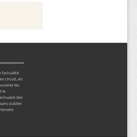
 l’actualité
en circuit, en
ouverez les
 le
’annuaire des
 sans oublier
rtenaire