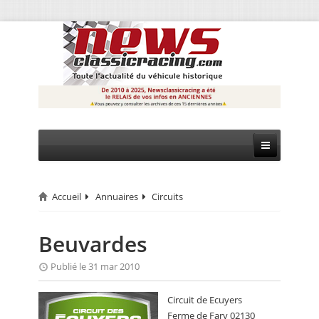
Accueil
Annuaires
Circuits
CIRCUIT
RALLYE
Beuvardes
MONTAGNE
Publié le 31 mar 2010
EVÈNEMENTS
Circuit de Ecuyers
Ferme de Fary 02130