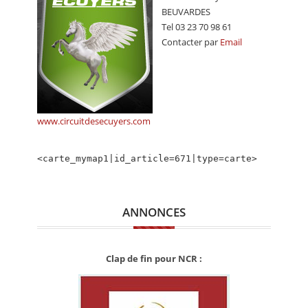
CALENDRIER
BEUVARDES
Tel 03 23 70 98 61
FOCUS
Contacter par
Email
VIDEO
ANNUAIRES
www.circuitdesecuyers.com
PETITES ANNONCES
<carte_mymap1|id_article=671|type=carte>
ANNONCES
Clap de fin pour NCR :