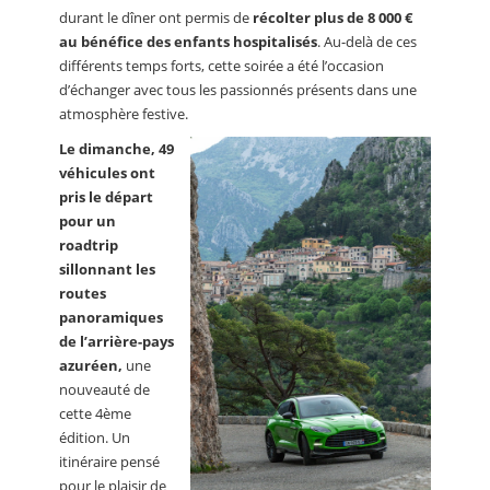
durant le dîner ont permis de
récolter plus de 8 000 €
au bénéfice des enfants hospitalisés
. Au-delà de ces
différents temps forts, cette soirée a été l’occasion
d’échanger avec tous les passionnés présents dans une
atmosphère festive.
Le dimanche, 49
véhicules ont
pris le départ
pour un
roadtrip
sillonnant les
routes
panoramiques
de l’arrière-pays
azuréen,
une
nouveauté de
cette 4ème
édition. Un
itinéraire pensé
pour le plaisir de