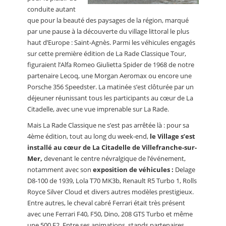
conduite autant
que pour la beauté des paysages de la région, marqué
par une pause à la découverte du village littoral le plus
haut d’Europe : Saint-Agnès. Parmi les véhicules engagés
sur cette première édition de La Rade Classique Tour,
figuraient l’Alfa Romeo Giulietta Spider de 1968 de notre
partenaire Lecoq, une Morgan Aeromax ou encore une
Porsche 356 Speedster. La matinée s’est clôturée par un
déjeuner réunissant tous les participants au cœur de La
Citadelle, avec une vue imprenable sur La Rade.
Mais La Rade Classique ne s’est pas arrêtée là : pour sa
4ème édition, tout au long du week-end,
le Village s’est
installé au cœur de La Citadelle de Villefranche-sur-
Mer,
devenant le centre névralgique de l’événement,
notamment avec son
exposition de véhicules :
Delage
D8-100 de 1939, Lola T70 MK3b, Renault R5 Turbo 1, Rolls
Royce Silver Cloud et divers autres modèles prestigieux.
Entre autres, le cheval cabré Ferrari était très présent
avec une Ferrari F40, F50, Dino, 208 GTS Turbo et même
une 500 F2. Entre ses animations, stands partenaires,