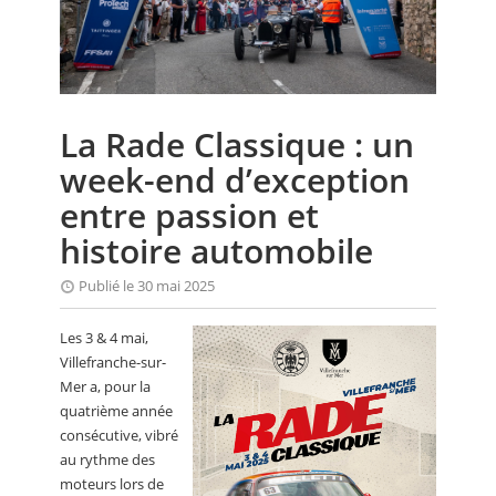
CALENDRIER
FOCUS
VIDEO
La Rade Classique : un
ANNUAIRES
week-end d’exception
PETITES ANNONCES
entre passion et
histoire automobile
Publié le 30 mai 2025
Les 3 & 4 mai,
Villefranche-sur-
Mer a, pour la
quatrième année
consécutive, vibré
au rythme des
moteurs lors de