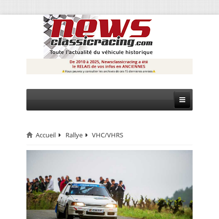
Accueil
Rallye
VHC/VHRS
CIRCUIT
RALLYE
MONTAGNE
EVÈNEMENTS