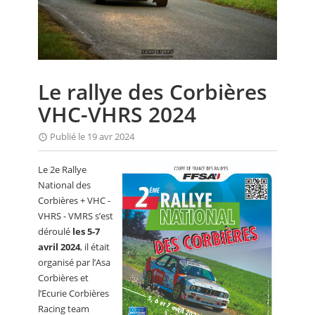
CALENDRIER
FOCUS
VIDEO
Le rallye des Corbières
ANNUAIRES
VHC-VHRS 2024
PETITES ANNONCES
Publié le 19 avr 2024
Le 2e Rallye
National des
Corbières + VHC -
VHRS - VMRS s’est
déroulé
les 5-7
avril 2024
, il était
organisé par l’Asa
Corbières et
l’Ecurie Corbières
Racing team