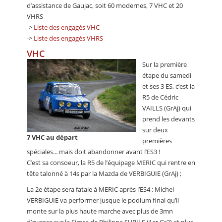
d’assistance de Gaujac, soit 60 modernes, 7 VHC et 20
VHRS
->
Liste des engagés VHC
->
Liste des engagés VHRS
VHC
Sur la première
étape du samedi
et ses 3 ES, c’est la
R5 de Cédric
VAILLS (GrAj) qui
prend les devants
sur deux
7 VHC au départ
premières
spéciales... mais doit abandonner avant l’ES3 !
C’est sa consoeur, la R5 de l’équipage MERIC qui rentre en
tête talonné à 14s par la Mazda de VERBIGUIE (GrAj) ;
La 2e étape sera fatale à MERIC après l’ES4 ; Michel
VERBIGUIE va performer jusque le podium final qu’il
monte sur la plus haute marche avec plus de 3mn