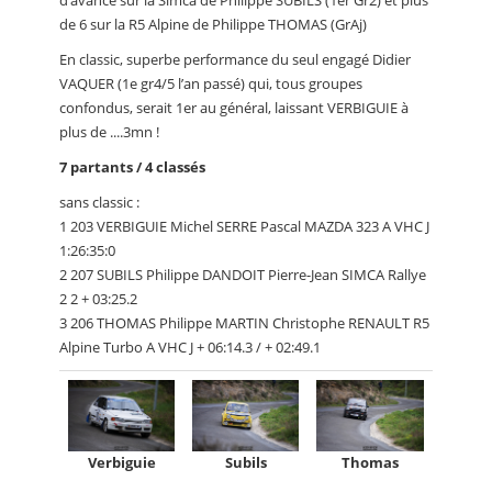
d’avance sur la Simca de Philippe SUBILS (1er Gr2) et plus
de 6 sur la R5 Alpine de Philippe THOMAS (GrAj)
En classic, superbe performance du seul engagé Didier
VAQUER (1e gr4/5 l’an passé) qui, tous groupes
confondus, serait 1er au général, laissant VERBIGUIE à
plus de ....3mn !
7 partants / 4 classés
sans classic :
1 203 VERBIGUIE Michel SERRE Pascal MAZDA 323 A VHC J
1:26:35:0
2 207 SUBILS Philippe DANDOIT Pierre-Jean SIMCA Rallye
2 2 + 03:25.2
3 206 THOMAS Philippe MARTIN Christophe RENAULT R5
Alpine Turbo A VHC J + 06:14.3 / + 02:49.1
Verbiguie
Subils
Thomas