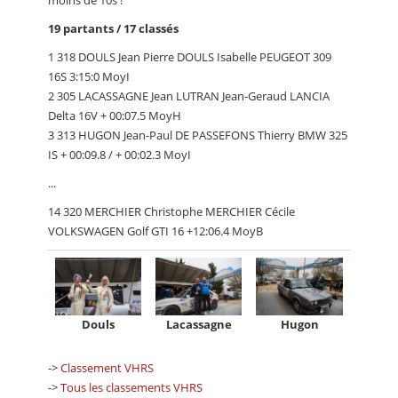
moins de 10s !
19 partants / 17 classés
1 318 DOULS Jean Pierre DOULS Isabelle PEUGEOT 309
16S 3:15:0 MoyI
2 305 LACASSAGNE Jean LUTRAN Jean-Geraud LANCIA
Delta 16V + 00:07.5 MoyH
3 313 HUGON Jean-Paul DE PASSEFONS Thierry BMW 325
IS + 00:09.8 / + 00:02.3 MoyI
...
14 320 MERCHIER Christophe MERCHIER Cécile
VOLKSWAGEN Golf GTI 16 +12:06.4 MoyB
Douls
Lacassagne
Hugon
->
Classement VHRS
->
Tous les classements VHRS