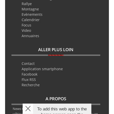
Rallye
Montagne
Evènements
Calendrier
Focus
Video
Annuaires
ALLER PLUS LOIN
Contact
Application smartphone
Facebook
Flux RSS
Recherche
A PROPOS
News Classic Racing est le portail de l’actualité du
To add this web app to the
véhicule historique. Que ce soit en circuit, en rallye ou en