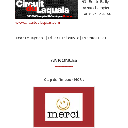
931 Route Bailly
CALENDRIER
38260 Champier
Tel 04 74 54 46 98
FOCUS
www.circuitdulaquais.com
VIDEO
ANNUAIRES
<carte_mymap1|id_article=618|type=carte>
PETITES ANNONCES
ANNONCES
Clap de fin pour NCR :