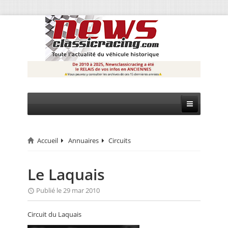
Accueil
Annuaires
Circuits
CIRCUIT
RALLYE
Le Laquais
MONTAGNE
Publié le 29 mar 2010
EVÈNEMENTS
Circuit du Laquais