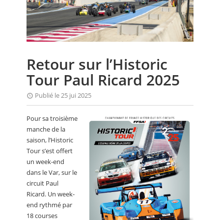
CALENDRIER
FOCUS
VIDEO
Retour sur l’Historic
ANNUAIRES
Tour Paul Ricard 2025
PETITES ANNONCES
Publié le 25 jui 2025
Pour sa troisième
manche de la
saison, l’Historic
Tour s’est offert
un week-end
dans le Var, sur le
circuit Paul
Ricard. Un week-
end rythmé par
18 courses