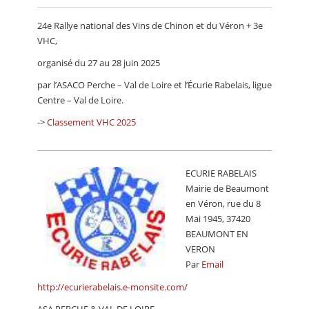
CALENDRIER
24e Rallye national des Vins de Chinon et du Véron + 3e
FOCUS
VHC,
organisé du 27 au 28 juin 2025
VIDEO
par l’ASACO Perche – Val de Loire et l’Écurie Rabelais, ligue
ANNUAIRES
Centre – Val de Loire.
PETITES ANNONCES
->
Classement VHC 2025
ECURIE RABELAIS
Mairie de Beaumont
en Véron, rue du 8
Mai 1945, 37420
BEAUMONT EN
VERON
Par
Email
http://ecurierabelais.e-monsite.com/
ASA PERCHE & VAL DE LOIRE