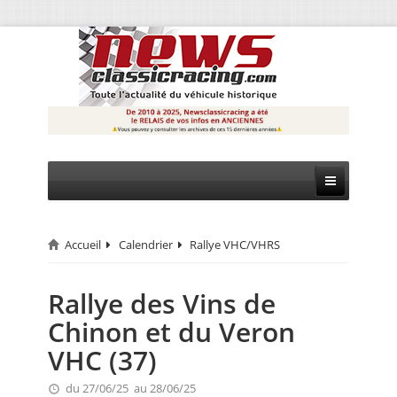
Accueil
Calendrier
Rallye VHC/VHRS
CIRCUIT
RALLYE
Rallye des Vins de
Chinon et du Veron
MONTAGNE
VHC (37)
EVÈNEMENTS
du 27/06/25 au 28/06/25