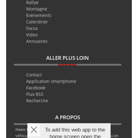
Rallye
Montagne
Evènements
Calendrier
Focus
Video
Annuaires
ALLER PLUS LOIN
Contact
Application smartphone
Facebook
Flux RSS
Recherche
A PROPOS
News Classic Racing est le portail de l’actualité du
To add this web app to the
véhicule historique. Que ce soit en circuit, en rallye ou en
home screen open the