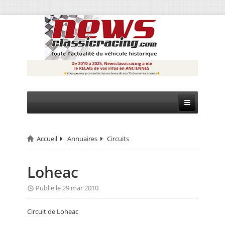
Accueil
Annuaires
Circuits
CIRCUIT
RALLYE
Loheac
MONTAGNE
Publié le 29 mar 2010
EVÈNEMENTS
Circuit de Loheac