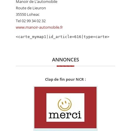
Manoir de L’automobile
CALENDRIER
Route de Lieuron
35550 Loheac
FOCUS
Tel 02 99 34 02 32
VIDEO
www.manoir-automobile.fr
<carte_mymap1|id_article=616|type=carte>
ANNUAIRES
PETITES ANNONCES
ANNONCES
Clap de fin pour NCR :